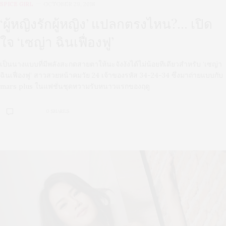
SPICE GIRL
OCTOBER 29, 2018
‘ผู้หญิงรักผู้หญิง’ แปลกตรงไหน?… เปิด
ใจ ‘เซญ่า ฉินเฟื่องฟู’
เป็นนางแบบที่มีพลังสะกดสายตาให้นะจังงังได้ไม่น้อยทีเดียวสำหรับ ‘เซญ่า
ฉินเฟื่องฟู’ สาวสวยหน้าคมวัย 24 เจ้าของรหัส 34-24-34 ซึ่งมาถ่ายแบบกับ
mars plus ในแฟชั่นชุดหวามรับหนาวแรกของฤดู
0 SHARES