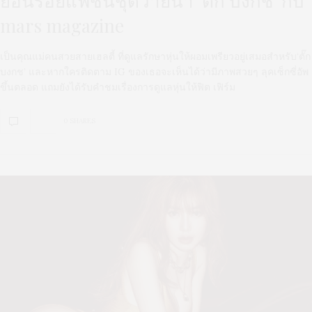
ย้อนรอยแฟชั่นชุดว่ายน้ำ ‘ตั๊ก บงกช’ กับ
mars magazine
เป็นคุณแม่คนสวยสายเฮลตี้ ที่ดูแลรักษาหุ่นให้ผอมเพรียวอยู่เสมอสำหรับ‘ตั๊ก
บงกช’ และหากใครติดตาม IG ของเธอจะเห็นได้ว่ามีภาพสวยๆ ลุคเซ็กซี่อัพ
ขึ้นตลอด แถมยังได้รับคำชมเรื่องการดูแลหุ่นให้ฟิต เฟิร์ม
0 SHARES