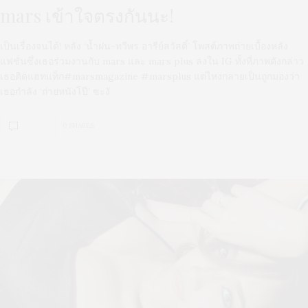
mars เข้าใจตรงกันนะ!
เป็นเรื่องจนได้! หลัง ‘น้ำฝน-ทวีพร อารีย์สวัสดิ์’ โพสต์ภาพถ่ายเบื้องหลัง
แฟชั่นซึ่งเธอร่วมงานกับ mars และ mars plus ลงใน IG ทั้งที่ภาพดังกล่าว
เธอติดแฮทแท็ก#marsmagazine #marsplus แต่ไหงกลายเป็นถูกมองว่า
เธอกำลัง ‘ถ่ายหนังโป๊’ ซะงั
0 SHARES