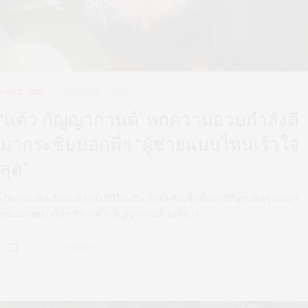
SPICE GIRL
FEBRUARY 7, 2019
‘แต้ว กัญญากานต์’ พกความอวบกำลังดี
มากระซิบบอกพี่ๆ “ผู้ชายแบบไหนเร้าใจ
สุด”
เปิดประเดิมเจิมฤกษ์กำลังดีปีใหม่จีน 2019 กับเซ็กซี่สตาร์ที่อวบนิดๆ แต่น่า
หมับน่าหม่ำจริงๆ กับ ‘แต้ว-กัญญากานต์ วงศ์สง่า’
0 SHARES