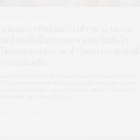
SPICE GIRL
FEBRUARY 20, 2021
‘แอนนา-วรรณ์นิษา วงศ์งาม’ นางแบบ
สุดฮ็อตเพิ่งขึ้นปก mars plus ไม่ทันไร
โดนเทกลางอากาศ ซ้ำโดนกระแสแอนตี้
จากแฟนคลับ
‘แอนนา-วรรณ์นิษา วงศ์งาม’ นางแบบสุดฮ็อตเพิ่งขึ้นปก mars plus ไม่ทัน
ไร โดนผู้ชายเทกลางอากาศ ซ้ำโดนกระแสแอนตี้จากแฟนคลับ กระแสข่าว
เมาท์แรง กระแทกไปที่สาว ‘แอนนา-วรรณ์นิษา วงศ์งาม’ ว่าโดนคนรักให้
ปกปิดสเตตัส “แฟน” ซ่อนเอาไว้เงียบๆ
0 SHARES