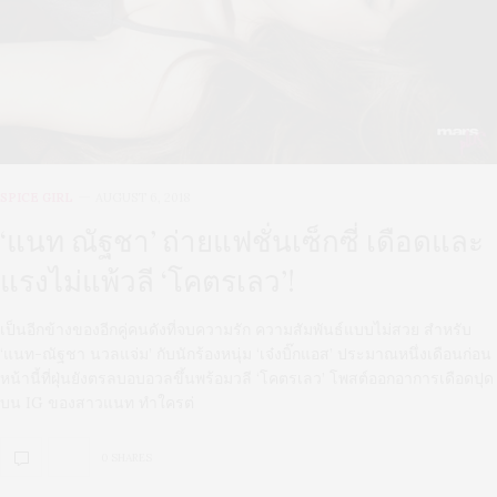
SPICE GIRL
AUGUST 6, 2018
‘แนท ณัฐชา’ ถ่ายแฟชั่นเซ็กซี่ เดือดและ
แรงไม่แพ้วลี ‘โคตรเลว’!
เป็นอีกข้างของอีกคู่คนดังที่จบความรัก ความสัมพันธ์แบบไม่สวย สำหรับ
‘แนท-ณัฐชา นวลแจ่ม’ กับนักร้องหนุ่ม ‘เจ๋งบิ๊กแอส’ ประมาณหนึ่งเดือนก่อน
หน้านี้ที่ฝุ่นยังตรลบอบอวลขึ้นพร้อมวลี ‘โคตรเลว’ โพสต์ออกอาการเดือดปุด
บน IG ของสาวแนท ทำใครต่
0 SHARES