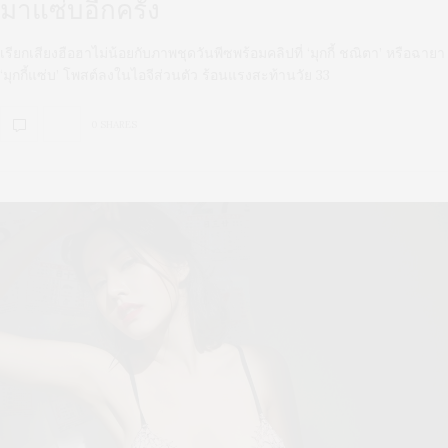
มาแซ่บอีกครั้ง
เรียกเสียงฮือฮาไม่น้อยกับภาพชุดวันพีซพร้อมคลิปที่ ‘มุกกี้ ชณิตา’ หรือฉายา
‘มุกกี้แซ่บ’ โพสต์ลงในไอจีส่วนตัว ร้อนแรงสะท้านวัย 33
0 SHARES