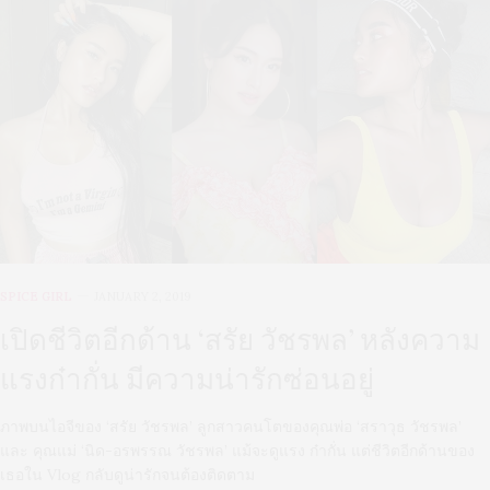
SPICE GIRL
JANUARY 2, 2019
เปิดชีวิตอีกด้าน ‘สรัย วัชรพล’ หลังความ
แรงก๋ากั่น มีความน่ารักซ่อนอยู่
ภาพบนไอจีของ ‘สรัย วัชรพล’ ลูกสาวคนโตของคุณพ่อ ‘สราวุธ วัชรพล’
และ คุณแม่ ‘นิด-อรพรรณ วัชรพล’ แม้จะดูแรง ก๋ากั่น แต่ชีวิตอีกด้านของ
เธอใน Vlog กลับดูน่ารักจนต้องติดตาม