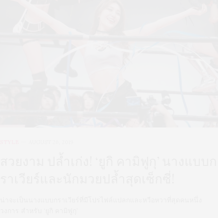
STYLE
AUGUST 26, 2019
สวยงาม ปล้ำเก่ง! ‘ยูกิ คามิฟูกุ’ นางแบบก
ราเวียร์และนักมวยปล้ำสุดเซ็กซี่!
น่าจะเป็นนางแบบกราเวียร์ที่มีโปรไฟล์แปลกและหวือหวาที่สุดคนหนึ่ง
วงการ สำหรับ ‘ยูกิ คามิฟูกุ’