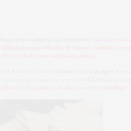
งที่จบความรัก ความสัมพันธ์แบบไม่สวย สำหรับ
‘แนท-ณัฐชา นวลแจ
านี้ที่ฝุ่นยังตรลบอบอวลขึ้นพร้อมวลี ‘โคตรเลว’ โพสต์ออกอากา
รุปก็กระจ่าง คือรักจบเพราะคบซ้อนของแฟนหนุ่ม
็กซี่ เดือดและแรงไม่แพ้วลี
‘โคตรเลว’!
ของ
‘แนท ณัฐชา’
ซึ่งตอน
สาวแนท เธอบอกว่าต้องดูกันนานๆ ว่าจะใช่หรือไม่ใช่ ต้องพิสูจน์แล
ู้สึกอย่างไร ก็จะพูดออกมาอย่างนั้น ความจริงใจเราต้องดีที่สุด”