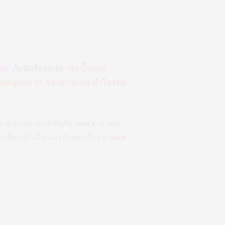
่ม’
กับนักร้องหนุ่ม
‘เจ๋ง บิ๊กแอส’
รเดือดปุดบน IG ของสาวแนท ทำใครต่อ
ร่วมงานถ่ายแฟชั่นกับ
mars
เราคุย
ะเรียนรู้กันไป และยังบอกอีกว่า
“แนท