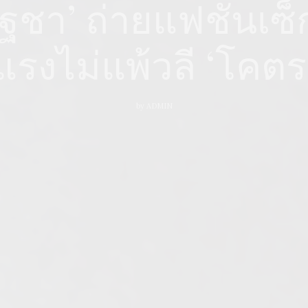
ชา’ ถ่ายแฟชั่นเซ็ก
รงไม่แพ้วลี ‘โคตร
by
ADMIN