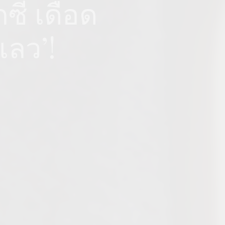
ซี่ เดือด
เลว’!