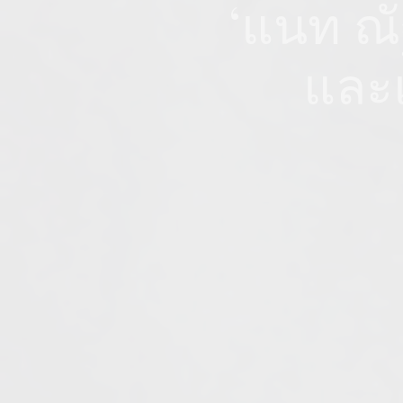
‘แนท ณัฐ
และแ