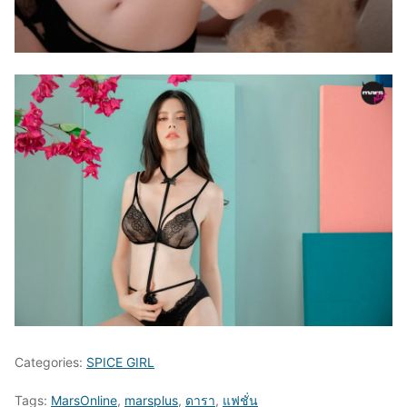
Categories:
SPICE GIRL
Tags:
MarsOnline
,
marsplus
,
ดารา
,
แฟชั่น