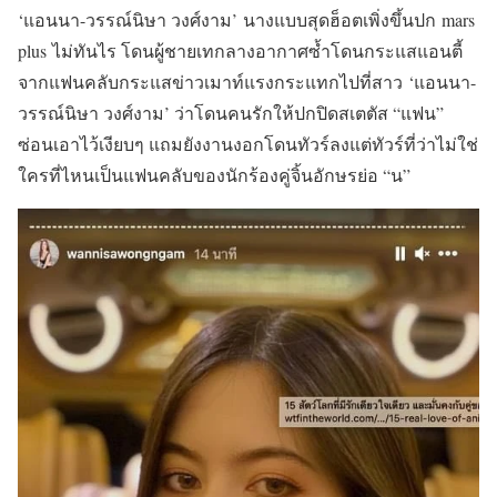
‘แอนนา-วรรณ์นิษา วงศ์งาม’ นางแบบสุดฮ็อตเพิ่งขึ้นปก mars
plus ไม่ทันไร โดนผู้ชายเทกลางอากาศซ้ำโดนกระแสแอนตี้
จากแฟนคลับกระแสข่าวเมาท์แรงกระแทกไปที่สาว ‘แอนนา-
วรรณ์นิษา วงศ์งาม’ ว่าโดนคนรักให้ปกปิดสเตตัส “แฟน”
ซ่อนเอาไว้เงียบๆ แถมยังงานงอกโดนทัวร์ลงแต่ทัวร์ที่ว่าไม่ใช่
ใครที่ไหนเป็นแฟนคลับของนักร้องคู่จิ้นอักษรย่อ “น”