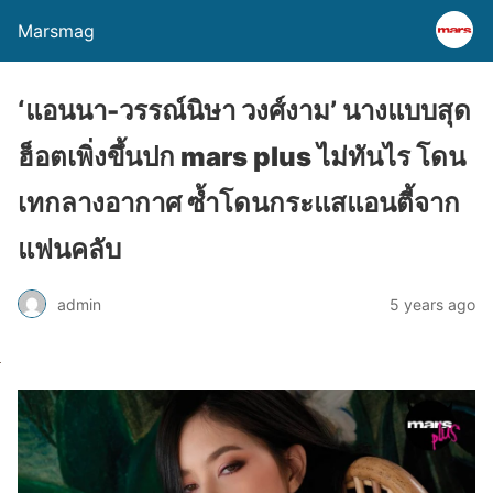
Marsmag
‘แอนนา-วรรณ์นิษา วงศ์งาม’ นางแบบสุด
ฮ็อตเพิ่งขึ้นปก mars plus ไม่ทันไร โดน
เทกลางอากาศ ซ้ำโดนกระแสแอนตี้จาก
แฟนคลับ
admin
5 years ago