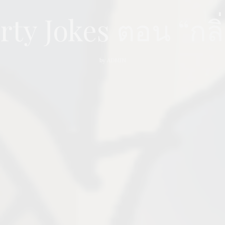
rty Jokes ตอน “กลิ
by
ADMIN