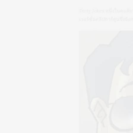
Dirty Jokes หนึ่งในคอลั
เวอร์ชั่นคลิปการ์ตูนซึ่งยั