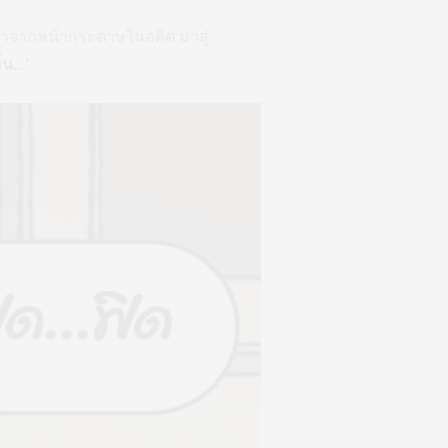
มฮาจากหน้ากระดาษในอดีต มาสู่
ิ่น…’