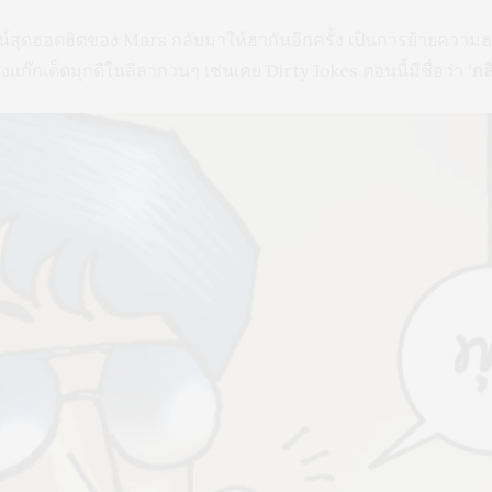
มน์สุดฮอตฮิตของ Mars กลับมาให้ฮากันอีกครั้ง เป็นการย้ายควา
งคงแก๊กเด็ดมุกดีในลีลากวนๆ เช่นเคย Dirty Jokes ตอนนี้มีชื่อว่า
‘กล