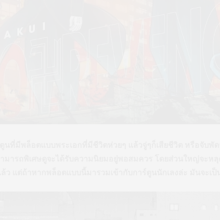
์ตูนที่มีพล็อตแบบพระเอกที่มีชีวิตห่วยๆ แล้วจู่ๆก็เสียชีวิต หรือจับ
ามารถพิเศษดูจะได้รับความนิยมอยู่พอสมควร โดยส่วนใหญ่จะหลุดไ
แล้ว แต่ถ้าหากพล็อตแบบนี้มารวมเข้ากับการ์ตูนนักเลงล่ะ มันจะเป็