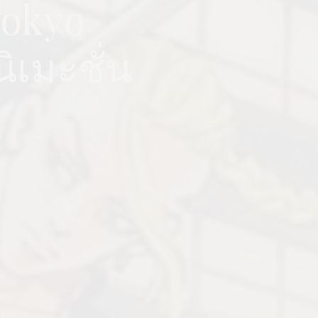
“Tokyo
ิเมะชั่น