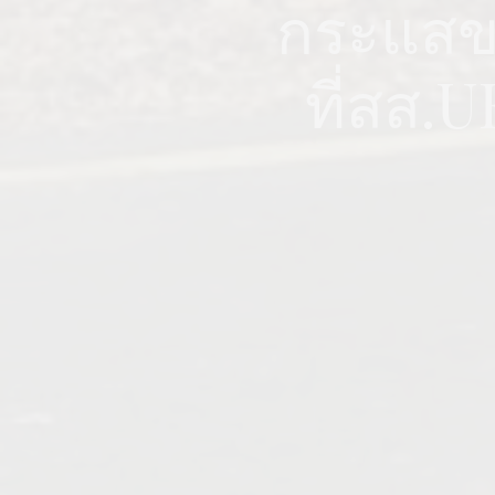
กระแสข
ที่สส.