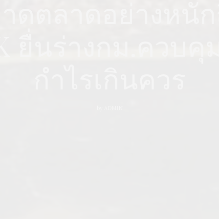
าดตลาดอย่างหนัก
UK ยื่นร่างกม.ควบคุ
กำไรเกินควร
by
ADMIN