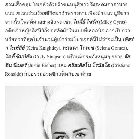
สวมเสื้อคลุม โพกหัวด้วยผ้าขนหนูสีขาว จึงระดมดารานาง
แบบ เซเลบร่วมร้อยชีวิตมาอำพรางกายเพียงผ้าขนหนูสีขาว
จากนั้นโพสต์ท่าอย่างอิสระ เช่น
ไมลี่ย์ ไซรัส
(Miley Cyrus)
อดีตเจ้าหญิงดิสนีย์ก็ขอสลัดผ้าในแบบที่เธอถนัด อาจเรียกว่า
หวือหวาที่สุดในจำนวนผู้เข้าร่วมโปรเจกต์นี้ไม่ว่าจะเป็น
เคียร่
เซเลน่า โกเมซ
า ไนท์ลีย์
(Keira Knightley),
(Selena Gomez),
โคดี้ ซิมป์สัน
(Cody Simpson) หรือแม้กระทั่งหนุ่มๆ อย่าง
จัส
ติน บีเบอร์
(Justin Bieber) และ
คริสเตียโน โรนัลโด
(Cristiano
Ronaldo) ก็ขอร่วมอวดซิกแพ็คกับเขาด้วย