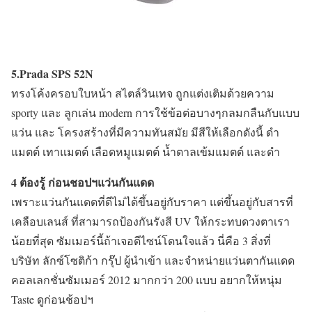
5.Prada SPS 52N
ทรงโค้งครอบใบหน้า สไตล์วินเทจ ถูกแต่งเติมด้วยความ
sporty และ ลูกเล่น modern การใช้ข้อต่อบางๆกลมกลืนกับแบบ
แว่น และ โครงสร้างที่มีความทันสมัย มีสีให้เลือกดังนี้ ดำ
แมตต์ เทาแมตต์ เลือดหมูแมตต์ น้ำตาลเข้มแมตต์ และดำ
4 ต้องรู้ ก่อนชอปฯแว่นกันแดด
เพราะแว่นกันแดดที่ดีไม่ได้ขึ้นอยู่กับราคา แต่ขึ้นอยู่กับสารที่
เคลือบเลนส์ ที่สามารถป้องกันรังสี UV ให้กระทบดวงตาเรา
น้อยที่สุด ซัมเมอร์นี้ถ้าเจอดีไซน์โดนใจแล้ว นี่คือ 3 สิ่งที่
บริษัท ลักซ์โซติก้า กรุ๊ป
ผู้นำเข้า และจำหน่ายแว่นตากันแดด
คอลเลกชั่นซัมเมอร์ 2012 มากกว่า 200 แบบ อยากให้หนุ่ม
Taste ดูก่อนช้อปฯ