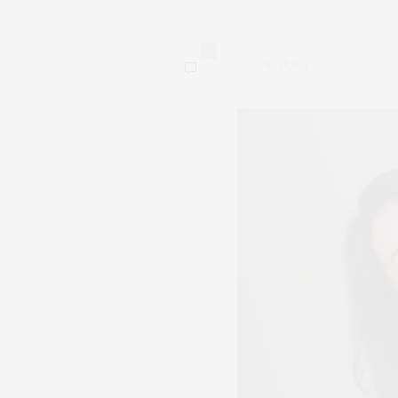
0
28,083