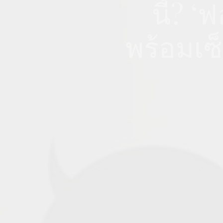
นี้? 
พร้อมเซ