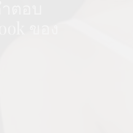
ขคำตอบ
book ของ