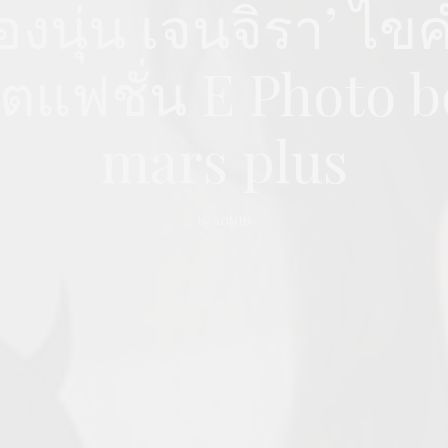
‘ฟองนุ่น เจนจิรา’ ไ
็ตแฟชั่น E Photo 
mars plus
by
ADMIN