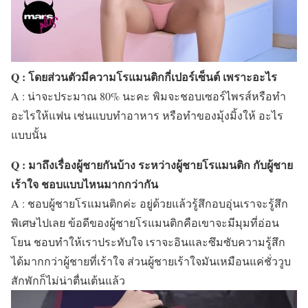
Q : โดยส่วนตัวมีความโรแมนติกกี่เปอร์เซ็นต์ เพราะอะไร
A : น่าจะประมาณ 80% นะคะ พิมจะชอบเซอร์ไพรส์หรือทำ
อะไรให้แฟน เช่นแบบทำอาหาร หรือทำของมุ้งมิ้งให้ อะไร
แบบนั้น
Q : มาถึงเรื่องผู้ชายกันบ้าง ระหว่างผู้ชายโรแมนติก กับผู้ชาย
เร้าใจ ชอบแบบไหนมากกว่ากัน
A : ชอบผู้ชายโรแมนติกค่ะ อยู่ด้วยแล้วรู้สึกอบอุ่นเราจะรู้สึก
พิเศษไปเลย ข้อดีของผู้ชายโรแมนติกคือเขาจะมีมุมที่อ่อน
โยน ชอบทำให้เราประทับใจ เราจะอินและซึมซับความรู้สึก
ได้มากกว่าผู้ชายที่เร้าใจ ส่วนผู้ชายเร้าใจมันเหมือนแค่ชั่ววูบ
สักพักก็ไม่น่าตื่นเต้นแล้ว