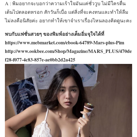
A : พิมอยากจะบอกว่าความเร้าใจมันแค่ชั่ววูบ ไม่มีใครตื่น
เต้นไปตลอดหรอก สักวันก็เบื่อ แต่สิ่งที่จะคงทนและทำให้ลืม
ไม่ลงคือนิสัยค่ะ อยากทำให้เขาจำเราเรื่องไหนลองคิดดูนะคะ
พบกับแฟชั่นสวยๆ ของพิมพ์อย่างเต็มอิ่มจุใจได้ที่
https://www.mebmarket.com/ebook-64789-Mars-plus-Pim
http://www.ookbee.com/Shop/Magazine/MARS_PLUS/470de
f28-f077-4c83-857e-ae0bb2d2a425