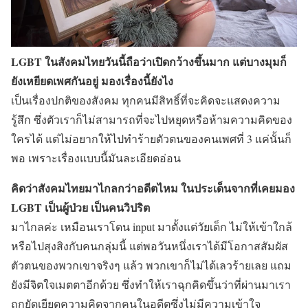
LGBT ในสังคมไทยวันนี้ถือว่าเปิดกว้างขึ้นมาก แต่บางมุมก็
ยังเหยียดเพศกันอยู่ มองเรื่องนี้ยังไง
เป็นเรื่องปกติของสังคม ทุกคนมีสิทธิ์ที่จะคิดจะแสดงความ
รู้สึก ซึ่งตัวเราก็ไม่สามารถที่จะไปหยุดหรือห้ามความคิดของ
ใครได้ แต่ไม่อยากให้ไปทำร้ายตัวตนของคนเพศที่ 3 แค่นั้นก็
พอ เพราะเรื่องแบบนี้มันละเอียดอ่อน
คิดว่าสังคมไทยมาไกลกว่าอดีตไหม ในประเด็นจากที่เคยมอง
LGBT เป็นผู้ป่วย เป็นคนวิปริต
มาไกลค่ะ เหมือนเราโดน input มาตั้งแต่วัยเด็ก ไม่ให้เข้าใกล้
หรือไปสุงสิงกับคนกลุ่มนี้ แต่พอวันหนึ่งเราได้มีโอกาสสัมผัส
ตัวตนของพวกเขาจริงๆ แล้ว พวกเขาก็ไม่ได้เลวร้ายเลย แถม
ยังมีจิตใจเมตตาอีกด้วย ซึ่งทำให้เราฉุกคิดขึ้นว่าที่ผ่านมาเรา
ถูกยัดเยียดความคิดจากคนในอดีตซึ่งไม่มีความเข้าใจ