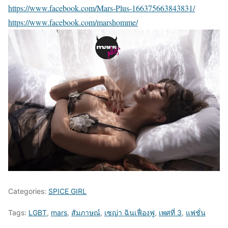
https://www.facebook.com/Mars-Plus-166375663843831/
https://www.facebook.com/marshomme/
Categories:
SPICE GIRL
Tags:
LGBT
,
mars
,
สัมภาษณ์
,
เซญ่า ฉินเฟื่องฟู
,
เพศที่ 3
,
แฟชั่น