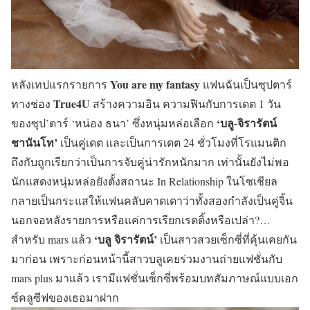
You are my fantasy
หลังเทปแรกรายการ
แฟนฉันเป็นซุปตาร์
True4U
ทางช่อง
สร้างความอิน ความฟินกับการเดต 1 วัน
‘บลู-จิรารัตน์
ของซุป’ตาร์ ‘หน่อง ธนา’ ซึ่งหนุ่มหล่อเลือก
ชานันโท’
เป็นคู่เดต และเป็นการเดต 24 ชั่วโมงที่โรแมนติก
ถึงกับถูกเรียกว่าเป็นการจับคู่น่ารักหนักมาก เท่านั้นยังไม่พอ
นักแสดงหนุ่มหล่อยังตั้งสถานะ In Relationship ในโซเชียล
กลายเป็นกระแสให้แฟนคลับคาดเดาว่าทั้งสองกำลังเป็นคู่จิ้น
นอกจอหลังรายการหรือแค่การเรียกเรตติ้งหรือเปล่า?…
‘บลู จิรารัตน์’
สำหรับ mars แล้ว
เป็นสาวสวยเซ็กซี่ที่คุ้นเคยกัน
มาก่อน เพราะก่อนหน้านี้สาวบลูเคยร่วมงานถ่ายแฟชั่นกับ
mars plus มาแล้ว เรามีแฟชั่นเซ็กซี่พร้อมบทสัมภาษณ์แบบเอก
ซ์คลูซีฟของเธอมาฝาก