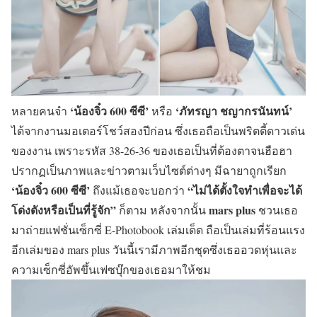
‘น้องจิ๋ว 600 ซีซี’
‘ภัทรญา ชญากรนันทน์’
หลายคนจำ
หรือ
ได้จากงานมอเตอร์โชว์สองปีก่อน ซึ่งเธอถือเป็นพริตตี้ดาวเด่น
ของงาน เพราะรหัส 38-26-36 ของเธอเป็นที่ต้องตาจนฮือฮา
ปรากฏเป็นภาพและข่าวตามเว็บไซต์ต่างๆ มีฉายาถูกเรียก
‘น้องจิ๋ว 600 ซีซี’
“ไม่ได้ตั้งใจทำเพื่อจะได้
ถึงแม้เธอจะบอกว่า
โด่งดังหรือเป็นที่รู้จัก”
mars plus
ก็ตาม หลังจากนั้น
ชวนเธอ
มาถ่ายแฟชั่นเซ็กซี่ E-Photobook เล่มเด็ด ถือเป็นเล่มที่ร้อนแรง
อีกเล่มของ mars plus วันนี้เรามีภาพอีกชุดซึ่งเธออวดหุ่นและ
ความเซ็กซี่อัพขึ้นเฟซบุ๊กของเธอมาให้ชม