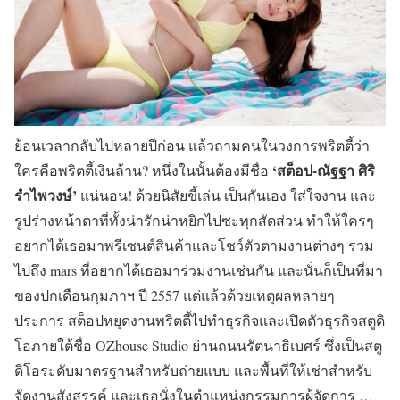
ย้อนเวลากลับไปหลายปีก่อน แล้วถามคนในวงการพริตตี้ว่า
‘สต็อป-ณัฐฐา ศิริ
ใครคือพริตตี้เงินล้าน? หนึ่งในนั้นต้องมีชื่อ
รำไพวงษ์’
แน่นอน! ด้วยนิสัยขี้เล่น เป็นกันเอง ใส่ใจงาน และ
รูปร่างหน้าตาที่ทั้งน่ารักน่าหยิกไปซะทุกสัดส่วน ทำให้ใครๆ
อยากได้เธอมาพรีเซนต์สินค้าและโชว์ตัวตามงานต่างๆ รวม
ไปถึง mars ที่อยากได้เธอมาร่วมงานเช่นกัน และนั่นก็เป็นที่มา
ของปกเดือนกุมภาฯ ปี 2557 แต่แล้วด้วยเหตุผลหลายๆ
ประการ สต็อปหยุดงานพริตตี้ไปทำธุรกิจและเปิดตัวธุรกิจสตูดิ
โอภายใต้ชื่อ OZhouse Studio ย่านถนนรัตนาธิเบศร์ ซึ่งเป็นสตู
ดิโอระดับมาตรฐานสำหรับถ่ายแบบ และพื้นที่ให้เช่าสำหรับ
จัดงานสังสรรค์ และเธอนั่งในตำแหน่งกรรมการผู้จัดการ …