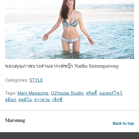
ขอบคุณภาพบางส่วนจากเฟซบุ๊ก Nattha Sirirumpaivong
Categories:
STYLE
Tags:
Mars Magazine
,
OZhouse Studio
,
พริตตี้
,
มอเตอร์โชว์
,
สต็อป
,
สตูดิโอ
,
สาวสวย
,
เซ็กซี่
Marsmag
Back to top