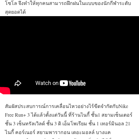
โซโล จึงทำให้ทุกคนสามารถฝึกฝนในแบบของนักกีฬาระดับ
สุดยอดได้
สัมผัสประสบการณ์การเคลื่อนไหวอย่างไร้ขีดจำกัดกับNike
Free Run+ 3 ได้แล้วตั้งแต่วันนี้ ที่ร้านไนกี้ ชั้น1 สยามเซ็นเตอร์
ชั้น 3 เซ็นทรัลเวิลด์ ชั้น 3 ดิ เอ็มโพเรียม ชั้น 1 เทอร์มินอล 21
ไนกี้ คอร์เนอร์ สยามพารากอน เดอะมอลล์ บางแค