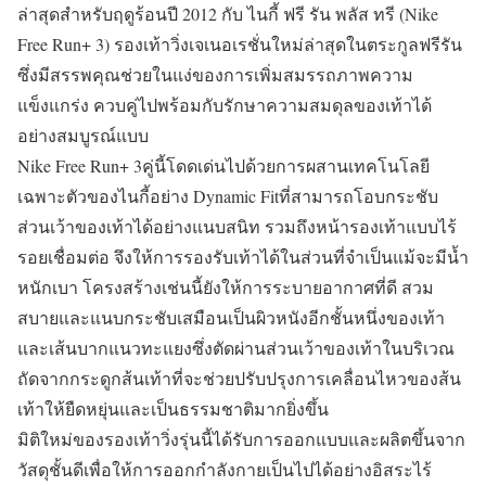
ล่าสุดสำหรับฤดูร้อนปี 2012 กับ ไนกี้ ฟรี รัน พลัส ทรี (Nike
Free Run+ 3) รองเท้าวิ่งเจเนอเรชั่นใหม่ล่าสุดในตระกูลฟรีรัน
ซึ่งมีสรรพคุณช่วยในแง่ของการเพิ่มสมรรถภาพความ
แข็งแกร่ง ควบคู่ไปพร้อมกับรักษาความสมดุลของเท้าได้
อย่างสมบูรณ์แบบ
Nike Free Run+ 3คู่นี้โดดเด่นไปด้วยการผสานเทคโนโลยี
เฉพาะตัวของไนกี้อย่าง Dynamic Fitที่สามารถโอบกระชับ
ส่วนเว้าของเท้าได้อย่างแนบสนิท รวมถึงหน้ารองเท้าแบบไร้
รอยเชื่อมต่อ จึงให้การรองรับเท้าได้ในส่วนที่จำเป็นแม้จะมีน้ำ
หนักเบา โครงสร้างเช่นนี้ยังให้การระบายอากาศที่ดี สวม
สบายและแนบกระชับเสมือนเป็นผิวหนังอีกชั้นหนึ่งของเท้า
และเส้นบากแนวทะแยงซึ่งตัดผ่านส่วนเว้าของเท้าในบริเวณ
ถัดจากกระดูกส้นเท้าที่จะช่วยปรับปรุงการเคลื่อนไหวของส้น
เท้าให้ยืดหยุ่นและเป็นธรรมชาติมากยิ่งขึ้น
มิติใหม่ของรองเท้าวิ่งรุ่นนี้ได้รับการออกแบบและผลิตขึ้นจาก
วัสดุชั้นดีเพื่อให้การออกกำลังกายเป็นไปได้อย่างอิสระไร้