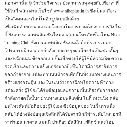
นอกจากนั้น ผู้เข้าร่วมกิจกรรมยังสามารถพูดคุยกับเพื่อนๆ ที่
ใช้ไนกี้ พลัส ผ่านเว็บไซต์ www.nikeplus.in.th ซึ่งเป็นเสมือน
เป็นสังคมออนไลน์ในอีกรูปแบบอีกด้วย
เพื่อเพิ่มศักยภาพ และลดโอกาสในการบาดเจ็บจากการวิ่ง ไน
กี้ ยังแนะนำแอพพลิเคชั่นใหม่ล่าสุดบนโทรศัพท์ไอโฟน Nike
Training Club ซึ่งเป็นแอพพลิเคชั่นบนมือถือที่รวบรวมเอา
โปรแกรมฝึกท่าออกกำลังกายต่างๆ ต่อเนื่องกันเป็นช่วงสั้นๆ
และหนักแน่น ซึ่งออกแบบขึ้นเพื่อช่วยให้ผู้ใช้มีความฟิต ความ
รวดเร็ว และความแข็งแกร่งมากยิ่งขึ้น โดยมีการสาธิตการ
ออกกำลังกายแต่ละท่าบนหน้าจอเพื่อเป็นทั้งแนวทางและการ
สร้างแรงกระตุ้น และในระหว่างการฝึกหรือความท้าทาย
แต่ละครั้ง ผู้ใช้จะได้รับข้อมูลและความเห็นเกี่ยวกับการออก
กำลังกายครั้งนั้นๆ ผ่านทางแอปพลิเคชั่น ไนกี้ เทรนนิ่ง คลับ
บนโทรศัพท์มือถือของผู้ใช้เอง ซึ่งข้อมูลของ ไนกี้ เทรนนิ่ง
คลับ ได้อ้างอิงข้อมูลเชิงลึกที่ได้รับจากนักกีฬาระดับโลก อาทิ
ราฟาเอล นาดาล แมนนี่ ปาเกียว อัลลีสัน เฟลิกซ์ และโฮป