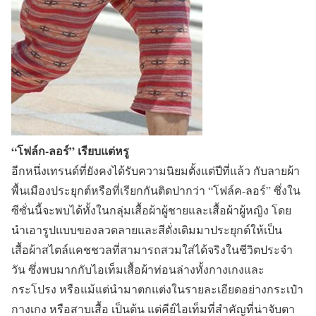
“โฟล์ก-ลอร์” เรียบแต่หรู
อีกหนึ่งเทรนด์ที่ยังคงได้รับความนิยมตั้งแต่ปีที่แล้ว กับลายผ้า
พื้นเมืองประยุกต์หรือที่เรียกกันติดปากว่า “โฟล์ค-ลอร์” ซึ่งใน
ซีซั่นนี้จะพบได้ทั้งในกลุ่มเสื้อผ้าผู้ชายและเสื้อผ้าผู้หญิง โดย
นำเอารูปแบบของลวดลายและสีดั่งเดิมมาประยุกต์ให้เป็น
เสื้อผ้าสไตล์แคชชวลที่สามารถสวมใส่ได้จริงในชีวิตประจำ
วัน ซึ่งพบมากกับไอเท็มเสื้อผ้าท่อนล่างทั้งกางเกงและ
กระโปรง หรือแม้แต่นำมาตกแต่งในรายละเอียดอย่างกระเป๋า
กางเกง หรือสาบเสื้อ เป็นต้น แต่คีย์ไอเท็มที่สำคัญที่น่าจับตา