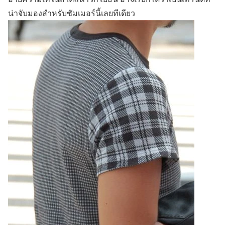
น่าจับมองสำหรับซัมเมอร์นี้เลยทีเดียว