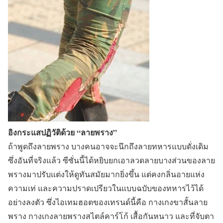
อิงกระแสปฏิวัติด้วย “ลายพราง”
ถ้าพูดถึงลายพราง บางคนอาจจะนึกถึงลายทหารแบบดั่งเดิม
ซึ่งอันที่จริงแล้ว ซีซั่นนี้ได้หยิบยกเอาลวดลายบางส่วนของลาย
พรางมาปรับแต่งให้ดูทันสมัยมากยิ่งขึ้น แต่คงกลิ่นอายแห่ง
ความเท่ และความปราดเปรียวในแบบฉบับของทหารไว้ได้
อย่างลงตัว ซึ่งไอเทมฮอตของเทรนด์นี้คือ กางเกงขาสั้นลาย
พราง กางเกงลายพรางสไตล์คาร์โก้ เสื้อกันหนาว และที่จับตา