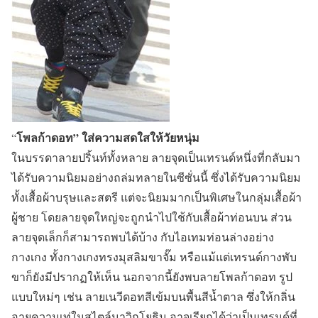
โพลก้าดอท” ใส่ความสดใสให้วัยหนุ่ม
“
ในบรรดาลายปริ้นท์ทั้งหลาย ลายจุดเป็นเทรนด์หนึ่งที่กลับมา
ได้รับความนิยมอย่างถล่มทลายในซีซั่นนี้ ซึ่งได้รับความนิยม
ทั้งเสื้อผ้าบรุษและสตรี แต่จะนิยมมากเป็นพิเศษในกลุ่มเสื้อผ้า
ผู้ชาย โดยลายจุดใหญ่จะถูกนำไปใช้กับเสื้อผ้าท่อนบน ส่วน
ลายจุดเล็กก็สามารถพบได้บ้าง กับไอเทมท่อนล่างอย่าง
กางเกง ทั้งกางเกงทรงมุสลิมขาจั๊ม หรือแม้แต่เทรนด์กางพับ
ขาก็ยังมีปรากฏให้เห็น นอกจากนี้ยังพบลายโพลก้าดอท รูป
แบบใหม่ๆ เช่น ลายเนวีดอทสีเข้มบนพื้นสีน้ำตาล ซึ่งให้กลิ่น
อายความเท่ในสไตล์นาวิกโยธิน อาจเรียกได้ว่าเป็นเทรนด์ที่