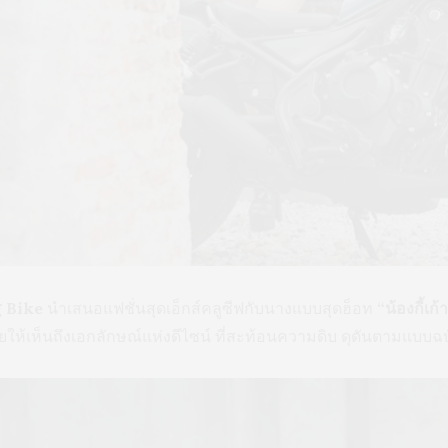
g Bike
นำเสนอแฟชั่นสุดเอ็กส์คลูซีฟกับนางแบบสุดฮ็อท
“น้องกี้เก้
ให้เห็นถึงเอกลักษณ์แห่งดีไซน์ ที่สะท้อนความดิบ ดุดันตามแบบฉ