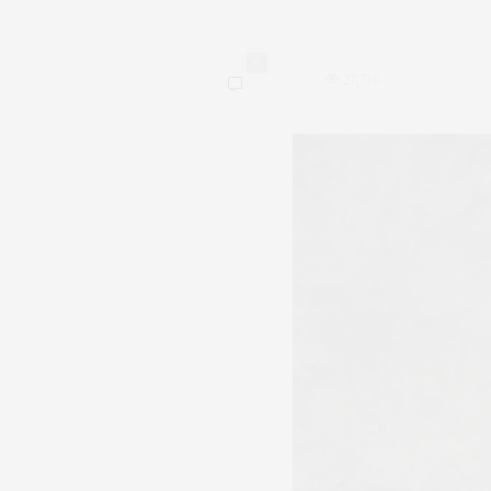
0
27,716