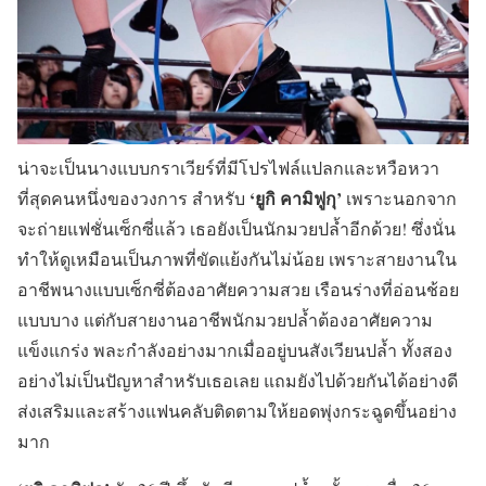
น่าจะเป็นนางแบบกราเวียร์ที่มีโปรไฟล์แปลกและหวือหวา
‘ยูกิ คามิฟูกุ’
ที่สุดคนหนึ่งของวงการ สำหรับ
เพราะนอกจาก
จะถ่ายแฟชั่นเซ็กซี่แล้ว เธอยังเป็นนักมวยปล้ำอีกด้วย! ซึ่งนั่น
ทำให้ดูเหมือนเป็นภาพที่ขัดแย้งกันไม่น้อย เพราะสายงานใน
อาชีพนางแบบเซ็กซี่ต้องอาศัยความสวย เรือนร่างที่อ่อนช้อย
แบบบาง แต่กับสายงานอาชีพนักมวยปล้ำต้องอาศัยความ
แข็งแกร่ง พละกำลังอย่างมากเมื่ออยู่บนสังเวียนปล้ำ ทั้งสอง
อย่างไม่เป็นปัญหาสำหรับเธอเลย แถมยังไปด้วยกันได้อย่างดี
ส่งเสริมและสร้างแฟนคลับติดตามให้ยอดพุ่งกระฉูดขึ้นอย่าง
มาก