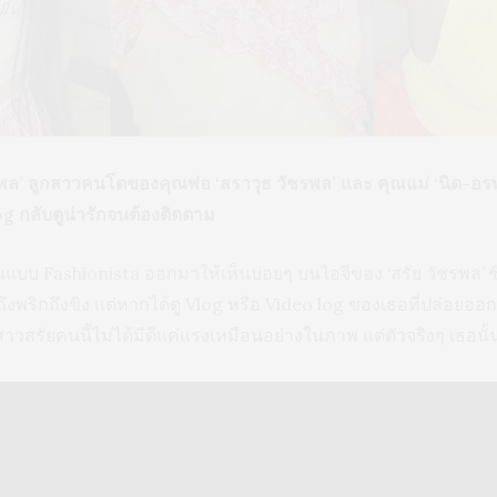
ล’ ลูกสาวคนโตของคุณพ่อ ‘สราวุธ วัชรพล’ และ คุณแม่ ‘นิด-อรพร
g กลับดูน่ารักจนต้องติดตาม
แบบ Fashionista ออกมาให้เห็นบ่อยๆ บนไอจีของ ‘สรัย วัชรพล’
ึงพริกถึงขิง แต่หากได้ดู Vlog หรือ Video log ของเธอที่ปล่อยออ
สาวสรัยคนนี้ไม่ได้มีดีแค่แรงเหมือนอย่างในภาพ แต่ตัวจริงๆ เธอน