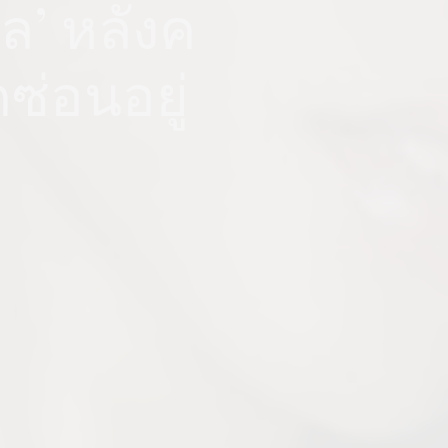
พล’ หลังค
ซ่อนอยู่