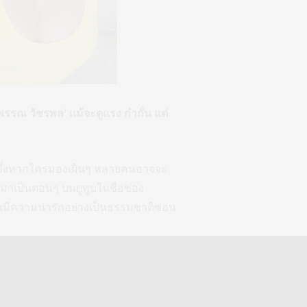
รณ วัชรพล’ แม้จะดูแรง ก๋ากั่น แต่
 ซึ่งหากใครมองเผินๆ หลายคนอาจจะ
กมาเป็นตอนๆ บนยูทูบในชื่อช่อง
ั้นมีความน่ารักอย่างเป็นธรรมชาติซ่อน