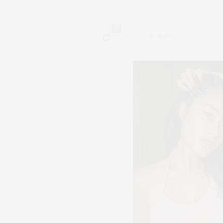
0
36,407