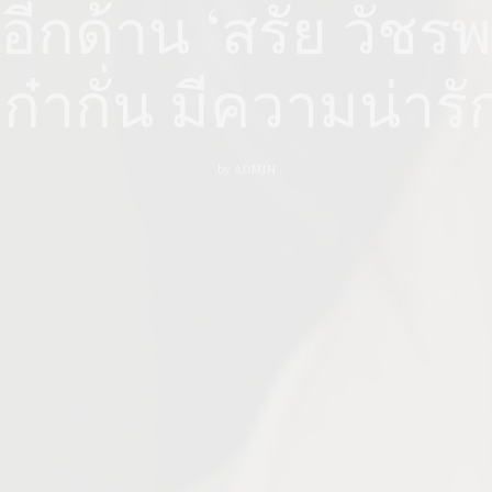
ตอีกด้าน ‘สรัย วัชร
๋ากั่น มีความน่ารัก
by
ADMIN