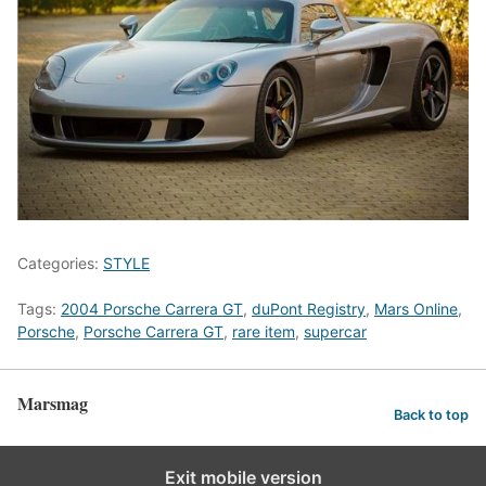
Categories:
STYLE
Tags:
2004 Porsche Carrera GT
,
duPont Registry
,
Mars Online
,
Porsche
,
Porsche Carrera GT
,
rare item
,
supercar
Marsmag
Back to top
Exit mobile version