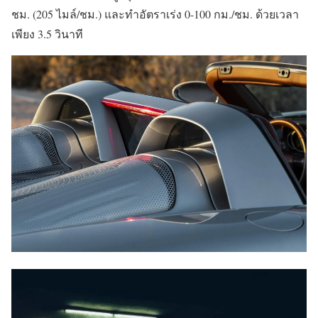
ชม. (205 ไมล์/ชม.) และทำอัตราเร่ง 0-100 กม./ชม. ด้วยเวลา
เพียง 3.5 วินาที