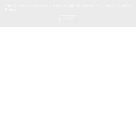
Our site uses cookies. Learn more about our use of cookies:
Cookie
Policy
ACCEPT
ส่วนในรุ่น
BMW R nineT
ก็น่าสนใจไม่น้อย ตรงที่เป็น
มอเตอร์ไซค์รุ่นใหม่เทคโนโลยีทันสมัย ด้วยการซ่อนความแรง
อยู่ภายใต้ลุคเรโทร กับปรัชญาการออกแบบที่พร้อมให้เจ้าของ
ได้แต่งเติมและแสดงออกถึงความเป็นตัวตนได้อย่างเต็มที่ ไม่
แปลกใจเลยว่า เราจะเห็นมอเตอร์ไซค์รุ่น R NineT ที่ผ่า
นการคัสตอมเจ๋ง ๆมาไม่น้อยบนถนนทั่วโลก