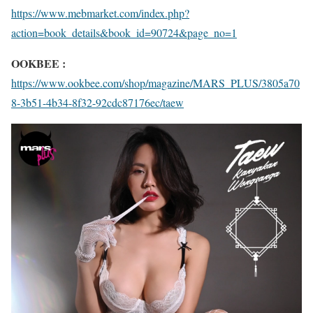
https://www.mebmarket.com/index.php?
action=book_details&book_id=90724&page_no=1
OOKBEE :
https://www.ookbee.com/shop/magazine/MARS_PLUS/3805a70
8-3b51-4b34-8f32-92cdc87176ec/taew