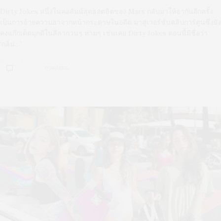
Dirty Jokes หนึ่งในคอลัมน์สุดฮอตฮิตของ Mars กลับมาให้ฮากันอีกครั้ง
เป็นการย้ายความฮาจากหน้ากระดาษในอดีต มาสู่เวอร์ชั่นคลิปการ์ตูนซึ่งยัง
คงแก๊กเด็ดมุกดีในลีลากวนๆ ห่ามๆ เช่นเคย Dirty Jokes ตอนนี้มีชื่อว่า
‘กลิ่น…’
0 SHARES