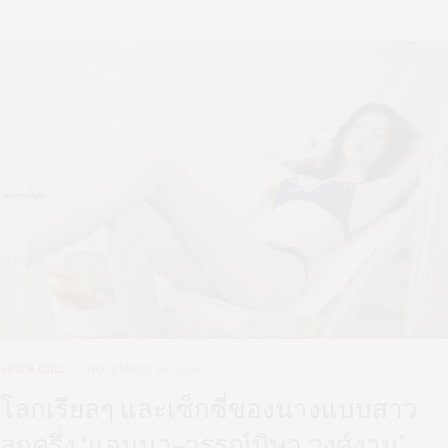
SPICE GIRL
NOVEMBER 30, 2020
โลกเรียลๆ และเซ็กซี่ของนางแบบสาว
ลูกครึ่ง ‘แอนนา-วรรณ์นิษา วงศ์งาม’