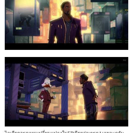
ไอเดียการความเปลี่ยนแปลงในEPเรียกว่าเกรดAเลยละครับ