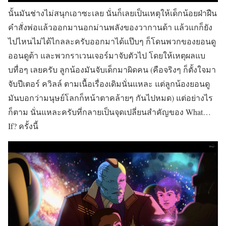
นั้นมันช่างไม่สนุกเอาซะเลย นั่นก็เลยเป็นเหตุให้เด็กน้อยฝ่าฝืน
คำสั่งพ่อแล้วออกมานอกม่านพลังของวากานด้า แล้วแกก็ยัง
ไปไหนไม่ได้ไกลละครับออกมาได้แป๊บๆ ก็โดนพวกของยอนดู
ออนดูต้า และพวกราเวนเจอร์มาจับตัวไป โดยให้เหตุผลแบ
บทื่อๆ เลยครับ ลูกน้องมันจับเด็กมาผิดคน (คือจริงๆ ก็ตั้งใจมา
จับปีเตอร์ ควิลล์ ตามเนื้อเรื่องเดิมนั่นแหละ แต่ลูกน้องยอนดู
มันบอกว่ามนุษย์โลกก็หน้าตาคล้ายๆ กันไปหมด) แต่อย่างไร
ก็ตาม นั่นแหละครับที่กลายเป็นจุดเปลี่ยนสำคัญของ What…
If? ครั้งนี้