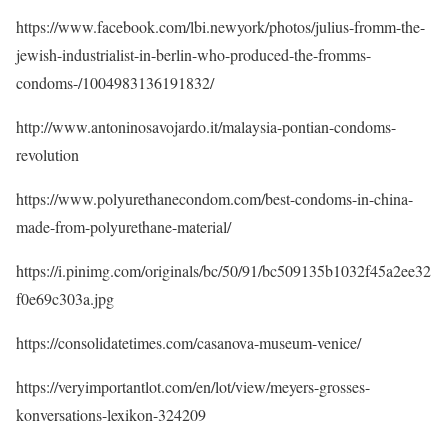
https://www.facebook.com/lbi.newyork/photos/julius-fromm-the-
jewish-industrialist-in-berlin-who-produced-the-fromms-
condoms-/1004983136191832/
http://www.antoninosavojardo.it/malaysia-pontian-condoms-
revolution
https://www.polyurethanecondom.com/best-condoms-in-china-
made-from-polyurethane-material/
https://i.pinimg.com/originals/bc/50/91/bc509135b1032f45a2ee32
f0e69c303a.jpg
https://consolidatetimes.com/casanova-museum-venice/
https://veryimportantlot.com/en/lot/view/meyers-grosses-
konversations-lexikon-324209