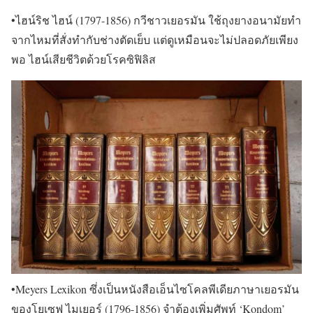
•ไฮน์ริช ไฮน์ (1797-1856) กวีชาวเยอรมัน ใช้ถุงยางอนามัยทำ
จากไหมที่สั่งทำกับช่างตัดเย็บ แต่ดูเหมือนจะไม่ปลอดภัยเพียง
พอ ไฮน์เสียชีวิตด้วยโรคซิฟิลิส
•Meyers Lexikon ซึ่งเป็นหนังสือเอ็นไซโคลพีเดียภาษาเยอรมัน
ของโยเซฟ ไมเยอร์ (1796-1856) จำต้องเพิ่มศัพท์ ‘Kondom’