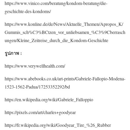
https://www.vinico.com/beratung/kondom-beratung/die-
geschichte-des-kondoms/
https://www.konline.de/de/News/Aktuelle_Themen/Apropos_K/
Gummis_sch%C3%BCtzen_vor_unliebsamen_%C3%9Cberrasch
ungen/Kleine_Zeitreise_durch_die_Kondom-Geschichte
รูปภาพ :
https://www.verywellhealth.com/
https://www.abebooks.co.uk/art-prints/Gabriele-Fallopio-Modena-
1523-1562-Padua/17253352292/bd
https://en.wikipedia.org/wiki/Gabriele_Falloppio
https://pixels.com/art/charles+goodyear
https://fr.wikipedia.org/wiki/Goodyear_Tire_%26_Rubber