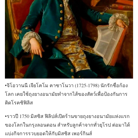
•จิโอวานนี เจียโคโม คาซาโนวา (1725-1798) นักรักชื่อก้อง
โลก เคยใช้ถุงยางอนามัยทำจากไส้ของสัตว์เพื่อป้องกันการ
ติดโรคซิฟิลิส
•ราวปี 1750 มิสซิส ฟิลิปส์เปิดร้านขายถุงยางอนามัยแห่งแรก
ของโลกในกรุงลอนดอน สำหรับลูกค้าจากทั่วยุโรป ต่อมาได้
แบ่งกิจการรวบยอดให้กับมิสซิส เพอร์กินส์