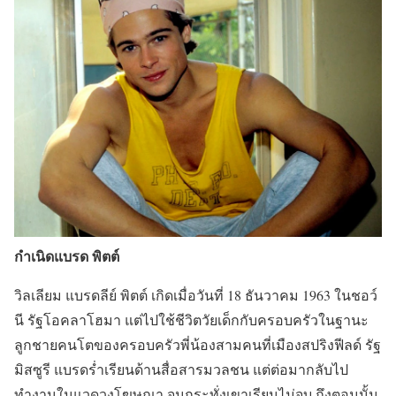
กำเนิดแบรด พิตต์
วิลเลียม แบรดลีย์ พิตต์ เกิดเมื่อวันที่ 18 ธันวาคม 1963 ในชอว์
นี รัฐโอคลาโฮมา แต่ไปใช้ชีวิตวัยเด็กกับครอบครัวในฐานะ
ลูกชายคนโตของครอบครัวพี่น้องสามคนที่เมืองสปริงฟีลด์ รัฐ
มิสซูรี แบรดร่ำเรียนด้านสื่อสารมวลชน แต่ต่อมากลับไป
ทำงานในแวดวงโฆษณา จนกระทั่งเขาเรียนไม่จบ ถึงตอนนั้น