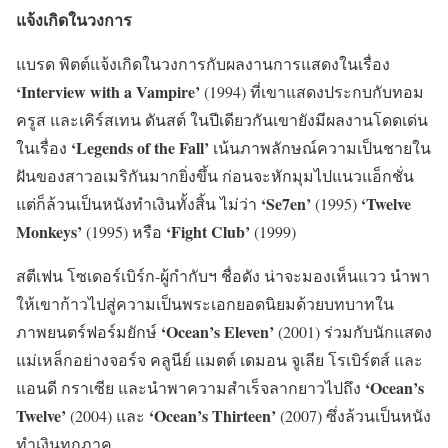
แจ้งเกิดในวงการ
แบรด พิตต์แจ้งเกิดในวงการกับผลงานการแสดงในเรื่อง
‘Interview with a Vampire’
(1994) ที่เขาแสดงประกบกับทอม
ครูส และเคิร์สเทน ดันสต์ ในปีเดียวกันเขายังมีผลงานโดดเด่น
‘Legends of the Fall’
ในเรื่อง
เน้นภาพลักษณ์ความเป็นชายใน
ฝันของสาวอเมริกันมากยิ่งขึ้น ก่อนจะหักมุมไปแนวแอ็กชั่น
‘Se7en’
‘Twelve
แต่ก็ล้วนเป็นหนังทำเงินทั้งสิ้น ไม่ว่า
(1995)
Monkeys’
‘Fight Club’
(1995) หรือ
(1999)
สตีเฟน โซเดอร์เบิร์ก-ผู้กำกับฯ ชื่อดัง น่าจะมองเห็นแวว นำพา
ให้เขาก้าวไปสู่ความเป็นพระเอกยอดนิยมด้วยบทบาทใน
‘Ocean’s Eleven’
ภาพยนตร์ฟอร์มยักษ์
(2001) ร่วมกับนักแสดง
แม่เหล็กอย่างจอร์จ คลูนีย์ แมตต์ เดมอน จูเลีย โรเบิร์ตส์ และ
‘Ocean’s
แอนดี กราเซีย และนำพาความสำเร็จลากยาวไปถึง
Twelve’
‘Ocean’s Thirteen’
(2004) และ
(2007) ซึ่งล้วนเป็นหนัง
ทำเงินทุกภาค