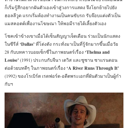
ก็เริ่มรู้สึกอยากผันตัวเองเข้าสู่วงการแสดง จึงโยกย้ายไปยัง
ฮอลลีวูด แรกเริ่มต้องทำงานเป็นคนขับรถ รับจ๊อบแต่งตัวเป็น
แมสคอตต์เพื่องานโฆษณา ให้พอมีรายได้เลี้ยงตัวเอง
โชคเข้าข้างเขาเมื่อได้เซ็นสัญญาเจ็ดเดือน ร่วมเป็นนักแสดง
‘Dallas’
ในซีรีส์
ที่โด่งดัง กระทั่งมาเป็นที่รู้จักมากขึ้นเมื่อวัย
‘Thelma and
28 กับบทคาวบอยเซ็กซี่ในภาพยนตร์เรื่อง
Louise’
(1991) ประกบกับจีนา เดวิส และซูซาน ซาแรนดอน
‘A River Runs Through It’
ต่อด้วยบทดีๆ ในภาพยนตร์เรื่อง
(1992) ของโรเบิร์ต เรดฟอร์ด-อดีตพระเอกที่ผันตัวมาเป็นผู้กำ
กับฯ