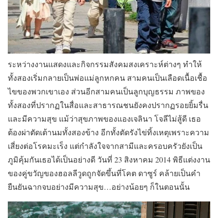
ระหว่างงานแสดงและกิจกรรมสังคมสงเคราะห์ต่างๆ ทำให้
ทั้งสองเริ่มกลายเป็นพ่อแม่ลูกหกคน สามคนเป็นเลือดเนื้อเชื้อ
ไขของพวกเขาเอง ส่วนอีกสามคนเป็นลูกบุญธรรม ภาพของ
ทั้งสองที่ปรากฏในสื่อและสาธารณชนยังคงปรากฏรอยยิ้มรื่น
และมีความสุข แม้ว่าสุขภาพของแองเจลินา โจลีไม่สู้ดี เธอ
ต้องผ่าตัดเต้านมทั้งสองข้าง อีกทั้งตัดรังไข่ทิ้งเหตุเพราะความ
เสี่ยงต่อโรคมะเร็ง แต่กำลังใจจากสามีและครอบครัวยังเป็น
ภูมิคุ้มกันเธอได้เป็นอย่างดี วันที่ 23 สิงหาคม 2014 พิธีแต่งงาน
ของคู่ขวัญของฮอลลีวูดถูกจัดขึ้นที่โคต ดาซูร์ คล้ายเป็นคำ
ยืนยันฉากจบอย่างมีความสุข…อย่างน้อยๆ ก็ในตอนนั้น