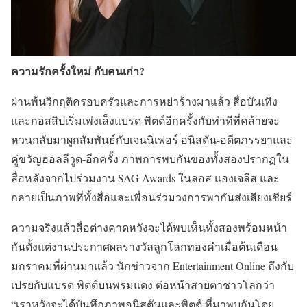
ความรักครั้งใหม่ กับคนเก่า?
ผ่านพ้นวิกฤติครอบครัวและการหย่าร้างมาแล้ว สื่อบันเทิง
และกอสสิปเริ่มเพ่งเล็งแบรด พิตต์อีกครั้งกับท่าทีที่คล้ายจะ
หวนกลับมาผูกสัมพันธ์กับเจนนิเฟอร์ อนิสตัน-อดีตภรรยาและ
คู่ขวัญฮอลลีวูด-อีกครั้ง ภาพการพบกันของทั้งสองปรากฏใน
สื่อหลังจากไปร่วมงาน SAG Awards ในลอส แองเจลีส และ
กลายเป็นภาพที่ทั้งสื่อและเพื่อนร่วมวงการพากันส่งเสียงเชียร์
ความจริงแล้วสื่อต่างคาดหวังจะได้พบเห็นทั้งสองพร้อมหน้า
กันตั้งแต่งานประกาศผลรางวัลลูกโลกทองคำเมื่อต้นเดือน
มกราคมที่ผ่านมาแล้ว นักข่าวจาก Entertainment Online ถึงกับ
เปรยกับแบรด พิตต์บนพรมแดง ต่อหน้าสายตาชาวโลกว่า
“เราหวังจะได้บันทึกภาพอนิสตันและพิตต์ ที่มาพบกันโดย