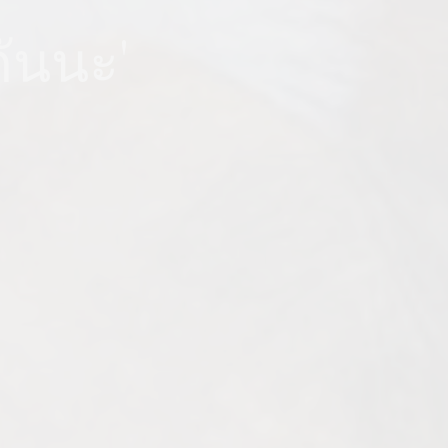
กันนะ'