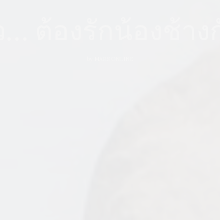
ิว… ต้องรักน้องช้าง
by
MARS ONLINE