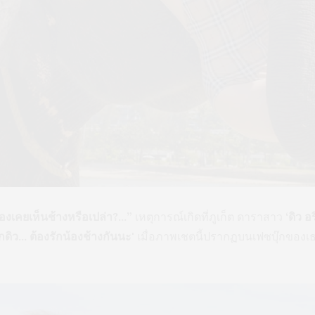
 น้องเคยเห็นช้างหรือเปล่า?…”
เหตุการณ์เกิดที่ภูเก็ต ดาราสาว
‘ดิว อ
ักดิว… ต้องรักน้องช้างกันนะ'
เมื่อภาพเชตนี้ปรากฏบนเฟซบุ๊กของเธ