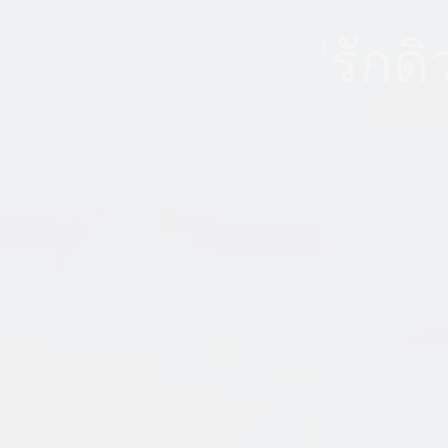
'รักด