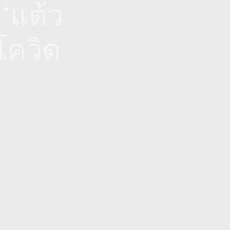
‘แต้ว
โควิด