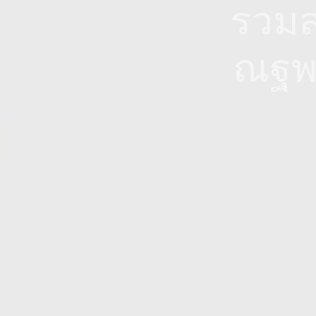
รวมส
ณฐพร