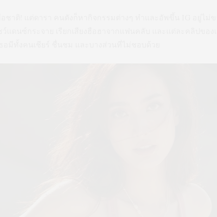
อ เพื่อชาติ! แต่ดารา คนดังก็หากิจกรรมต่างๆ ทำและอัพขึ้น IG อยู่
ชว์แดนซ์กระจาย เรียกเสียงฮือฮาจากแฟนคลับ และแต่ละคลิปของเธอ
มีทั้งคนเชียร์ ชื่นชม และบางส่วนที่ไม่ชอบด้วย