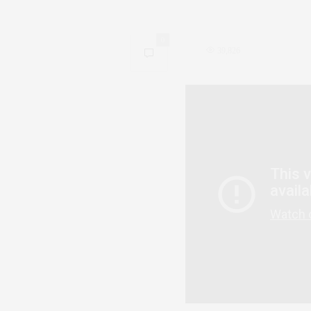
0
39,826