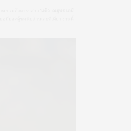
ไม่ขาด รวมถึงดาราสาว
‘แต้ว-ณฐพร เตมี
มียอดผู้ชมนับล้านเลยทีเดียว งานนี้