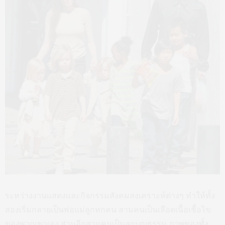
แบรด พิตต์ และแองเจลินา โจลี ที่หลอมรวมเป็น ‘แบรนเจลินา’
สถานที่พบรักหนีไม่พ้นที่ทำงาน ฮอลลีวูดก็เช่นกัน เป็นที่ซึ่งแบ
รด พิตต์ได้รู้จักและคบหากับนักแสดงสาว เช่น กวินเน็ธ พัลโทร
ว์ ระหว่างร่วมงานกันในเรื่อง
‘Se7en’
หรือกับแองเจลินา โจลี
เมื่อครั้งแสดงร่วมกันในเรื่อง
‘Mr. & Mrs. Smith’
(2005) ถึง
ขั้นตกหลุมรักกัน ทั้งๆ ที่ช่วงเวลานั้นแบรด พิตต์ยังเป็นสามีของ
เจนนิเฟอร์ อนิสตันอยู่ นักข่าวและปาปาราซซีพากันเกาะติด
ข่าวที่ดูคล้ายไม่มีปมคลี่คลาย จนกระทั่งเดือนมกราคม 2006
แองเจลินา โจลีออกมาสารภาพกับสื่อว่าเธอกำลังตั้งครรภ์ที่เกิด