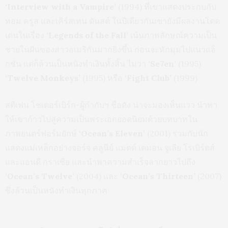
‘Interview with a Vampire’
(1994) ที่เขาแสดงประกบกับ
ทอม ครูส และเคิร์สเทน ดันสต์ ในปีเดียวกันเขายังมีผลงานโดด
เด่นในเรื่อง
‘Legends of the Fall’
เน้นภาพลักษณ์ความเป็น
ชายในฝันของสาวอเมริกันมากยิ่งขึ้น ก่อนจะหักมุมไปแนวแอ็
กชั่น แต่ก็ล้วนเป็นหนังทำเงินทั้งสิ้น ไม่ว่า
‘Se7en’
(1995)
‘Twelve Monkeys’
(1995) หรือ
‘Fight Club’
(1999)
สตีเฟน โซเดอร์เบิร์ก-ผู้กำกับฯ ชื่อดัง น่าจะมองเห็นแวว นำพา
ให้เขาก้าวไปสู่ความเป็นพระเอกยอดนิยมด้วยบทบาทใน
ภาพยนตร์ฟอร์มยักษ์
‘Ocean’s Eleven’
(2001) ร่วมกับนัก
แสดงแม่เหล็กอย่างจอร์จ คลูนีย์ แมตต์ เดมอน จูเลีย โรเบิร์ตส์
และแอนดี กราเซีย และนำพาความสำเร็จลากยาวไปถึง
‘Ocean’s Twelve’
(2004) และ
‘Ocean’s Thirteen’
(2007)
ซึ่งล้วนเป็นหนังทำเงินทุกภาค