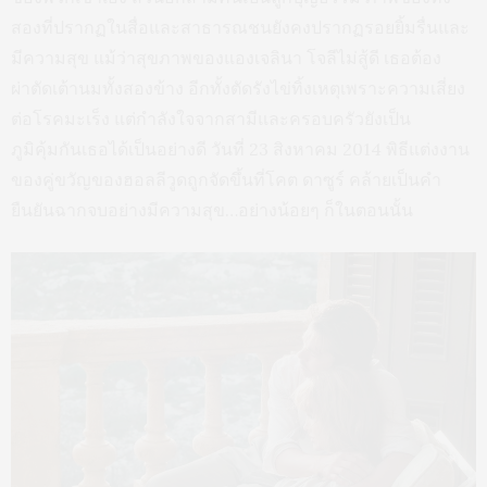
จากแบรด พิตต์ หลังจากนั้นเรื่องราวความรักของทั้งสองก็
หลอมรวมกันจนได้ชื่อว่าเป็น
‘คู่ขวัญ’
ของฮอลลีวูด และมี
สมญานามตามสื่อว่า
‘แบรนเจลินา’