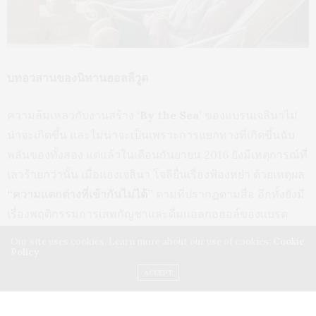
ระหว่างงานแสดงและกิจกรรมสังคมสงเคราะห์ต่างๆ ทำให้ทั้ง
สองเริ่มกลายเป็นพ่อแม่ลูกหกคน สามคนเป็นเลือดเนื้อเชื้อไข
ของพวกเขาเอง ส่วนอีกสามคนเป็นลูกบุญธรรม ภาพของทั้ง
สองที่ปรากฏในสื่อและสาธารณชนยังคงปรากฏรอยยิ้มรื่นและ
มีความสุข แม้ว่าสุขภาพของแองเจลินา โจลีไม่สู้ดี เธอต้อง
ผ่าตัดเต้านมทั้งสองข้าง อีกทั้งตัดรังไข่ทิ้งเหตุเพราะความเสี่ยง
ต่อโรคมะเร็ง แต่กำลังใจจากสามีและครอบครัวยังเป็น
ภูมิคุ้มกันเธอได้เป็นอย่างดี วันที่ 23 สิงหาคม 2014 พิธีแต่งงาน
Our site uses cookies. Learn more about our use of cookies:
Cookie
ของคู่ขวัญของฮอลลีวูดถูกจัดขึ้นที่โคต ดาซูร์ คล้ายเป็นคำ
Policy
ยืนยันฉากจบอย่างมีความสุข…อย่างน้อยๆ ก็ในตอนนั้น
ACCEPT