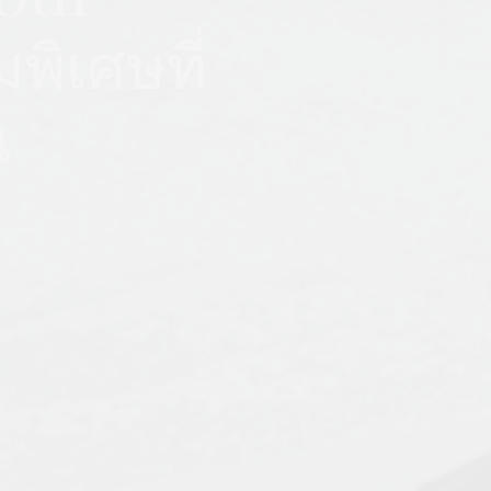
พิเศษที่
น