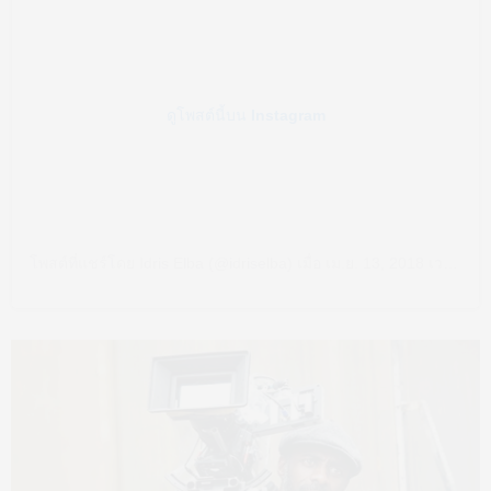
ดูโพสต์นี้บน Instagram
โพสต์ที่แชร์โดย Idris Elba (@idriselba)
เมื่อ เม.ย. 13, 2018 เวลา 7:49am PDT