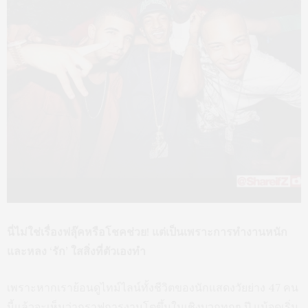
นี่ไม่ใช่เรื่องฟลุ๊คหรือโชคช่วย! แต่เป็นเพราะการทำงานหนัก
และหลง ‘รัก’ ใสสิ่งที่ตัวเองทำ
เพราะหากเราย้อนดูไทม์ไลน์ทั้งชีวิตของนักแสดงวัยย่าง 47 คน
นี้แล้วจะเห็นว่ากราฟการงานโตขึ้นในเชิงบวกทุกๆ ปี แม้จุดเริ่ม