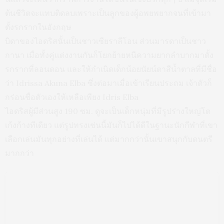
ต้นชีวิตจะแทบติดลบเพราะเป็นลูกของผู้อพยพยากจนที่เข้ามา
ตั้งรกรากในอังกฤษ
บิดาของไอดริสนั้นเป็นชาวเซียราลีโอน ส่วนมารดาเป็นชาว
กานา เมื่อทั้งคู่แต่งงานกันก็โยกย้ายหนีความยากลำบากมาตั้ง
รกรากที่ลอนดอน และให้กำเนิดเด็กน้อยนัยน์ตาสีน้ำตาลที่มีชื่อ
ว่า Idrissa Akuna Elba ซึ่งต่อมาเมื่อเข้าเรียนประถม เจ้าตัวก็
กร่อนชื่อตัวเองให้เหลือเพียง Idris Elba
ไอดริสผู้มีส่วนสูง 190 ซม. ดูจะเป็นเด็กหนุ่มที่มีรูปร่างใหญ่โต
เก้งก้างทีเดียว แต่รูปทรงเช่นนี้มันก็ไปได้ดีในฐานะนักกีฬาที่เขา
เลือกเล่นมันทุกอย่างที่เล่นได้ แต่มากกว่านั้นเขาสนุกกับดนตรี
มากกว่า