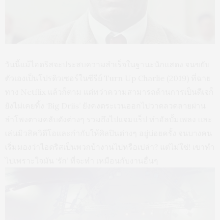
วันนี้แม้ไอดริสจะประสบความสำเร็จในฐานะนักแสดง จนขยับ
ตัวเองเป็นโปรดิวเซอร์ในซีรีย์ Turn Up Charlie (2019) ที่ฉาย
ทาง Netflix แล้วก็ตาม แต่ทว่าความสามารถด้านการเป็นดีเจก็
ยังไม่เคยทิ้ง ‘Big Driis’ ยังคงตระเวนออกไปวาดลวดลายผ่าน
ลำโพงตามคลับดังต่างๆ รวมถึงไปแจมแร็ป ทำอัลบั้มเพลง และ
เล่นมิวสิควิดีโอและกำกับให้ศิลปินต่างๆ อยู่บ่อยครั้ง จนบางคน
เริ่มมองว่าไอดริสเป็นพวกบ้างานไปหรือเปล่า? แต่ไม่ใช่! เขาทำ
ไปเพราะใจมัน ‘รัก’ ที่จะทำ เหมือนกับงานอื่นๆ