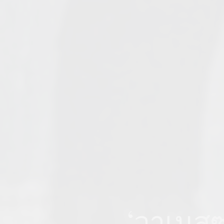
‘วาเนสซา