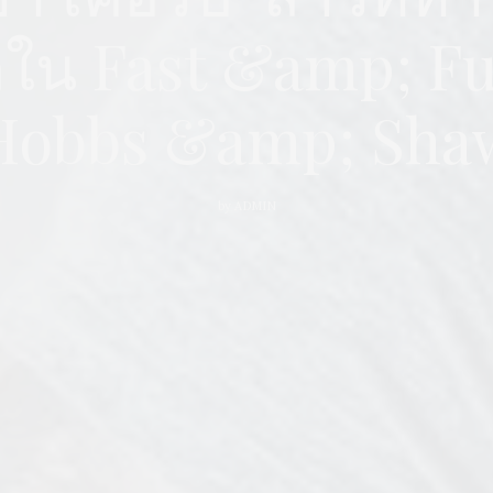
ีใน Fast &amp; Fu
Hobbs &amp; Sha
by
ADMIN