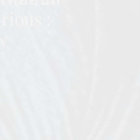
rious :
w