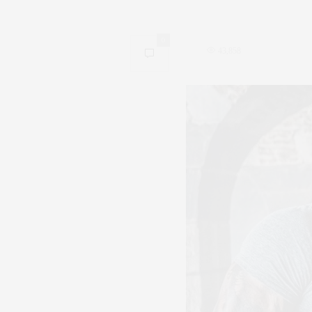
0
43,858