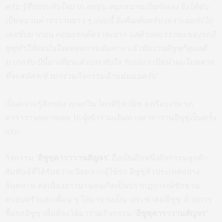
ครับ รู้สึกประทับใจมาก อบอุ่น สนุกสนานเป็นกันเอง ยิ่งได้ขับ
เป็นขบวนคาราวานยาว ๆ แบบนี้ ยิ่งตื่นเต้นครับ เพราะผมยังไม่
เคยขับมาก่อน ตอนแรกคิดว่าจะยาก แต่ด้วยสมรรถนะของรถอี
ซูซุทำให้ผมมั่นใจตลอดการเดินทาง แล้วทีมงานอีซูซุก็ดูแลดี
มากครับ ปีนี้มาเที่ยวแล้วประทับใจ รับรองว่าปีหน้าผมไม่พลาด
ที่จะสมัครเข้ามาร่วมกิจกรรมอีกแน่นอนครับ”
เป็นความรู้สึกของ คุณกวิน ไตรศิริพานิช จ.ศรีสะเกษ รถ
คาราวานหมายเลข 16 ผู้เข้าร่วมเดินทางคาราวานอีซูซุเป็นครั้ง
แรก
กิจกรรม
‘อีซูซุคาราวานสัญจร’
ถือเป็นอีกหนึ่งกิจกรรมลูกค้า
สัมพันธ์ที่ได้รับความนิยมจากผู้ใช้รถ อีซูซุทั่วประเทศอย่าง
ล้นหลาม ต่อเนื่องยาวนานจนเกิดเป็นปรากฏการณ์ชักชวน
ครอบครัวและเพื่อน ๆ ให้มาร่วมเป็น ‘ประชาคมอีซูซุ’ ด้วยการ
ซื้อรถอีซูซุ เพื่อที่จะได้มาร่วมกิจกรรม
‘อีซูซุคาราวานสัญจร’