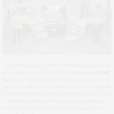
โดยแวะปักหมุดจุดหมายแรกกันที่
‘วัดจันเสน’
แหล่งอารยธรรม
เก่าแก่สมัยทวารวดี ภายในวัดแห่งนี้จะมี
‘พระมหาธาตุเจดีย์ศรี
จันเสน’
อาคารพิพิธภัณฑ์ที่เก็บรวบรวมของโบราณมีค่าและที่
ประดิษฐานหุ่นขี้ผึ้งหลวงของพ่อโอด (อดีตเจ้าอาวาส) ผู้ริเริ่มจัด
สร้างพิพิธภัณฑ์แห่งนี้ โดยด้านในเจดีย์แบ่งพื้นที่ออกเป็น 3 ส่วน
สำคัญได้แก่ ส่วนองค์ระฆัง หรือ ส่วนยอดมณฑป เป็นที่บรรจุ
พระบรมสารีริกธาตุและพระพิมพ์เพื่อถวายเป็นพุทธบูชา ส่วน