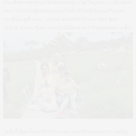
ร่วมเดินทางทุกท่าน โดยจัดเกมสนุกๆ ชุดใหญ่และการจับฉลาก
แจกรางวัลจากผู้สนับสนุนแบบไม่ยั้ง พร้อมมินิคอนเสิร์ตจาก
สองพี่น้องคู่ซี้ ‘บอย – ปกรณ์ ฉัตรบริรักษ์’ และ ‘ภัทร์ ฉัตร
บริรักษ์’ มากระชับความอบอุ่นให้ครอบครัวอีซูซุตลอดงานเลี้ยง
“ครั้งนี้เป็นครั้งแรกสำหรับการมาร่วมกิจกรรมคาราวานอีซูซุ