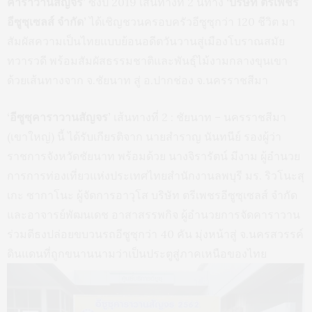
คาราวานสัญจร’
ซึ่งปี 2019 เส้นทางที่ 2 นี้ทาง
‘บริษัท ตรีเพชร
อีซูซุเซลส์ จำกัด’
ได้เชิญชวนครอบครัวอีซูซุกว่า 120 ชีวิต มา
สัมผัสความเป็นไทยแบบย้อนอดีตวันวานสู่เมืองโบราณสมัย
ทวารวดี พร้อมสัมผัสธรรมชาติและพันธุ์ไม้งามกลางขุนเขา
ด้วยเส้นทางจาก จ.ชัยนาท สู่ อ.ปากช่อง จ.นครราชสีมา
‘อีซูซุคาราวานสัญจร’
เส้นทางที่ 2 : ชัยนาท – นครราชสีมา
(เขาใหญ่) นี้ ได้รับเกียรติจาก นายสำราญ นันทนีย์ รองผู้ว่า
ราชการจังหวัดชัยนาท พร้อมด้วย นางจิรารัตน์ มีงาม ผู้อำนวย
การการท่องเที่ยวแห่งประเทศไทยสำนักงานลพบุรี มร. ริวโนะสุ
เกะ ซากาโนะ ผู้จัดการอาวุโส บริษัท ตรีเพชรอีซูซุเซลส์ จำกัด
และอาจารย์พัฒนเดช อาสาสรรพกิจ ผู้อำนวยการจัดคาราวาน
ร่วมตีธงปล่อยขบวนรถอีซูซุกว่า 40 คัน มุ่งหน้าสู่ จ.นครสวรรค์
ดินแดนที่ถูกขนานนามว่าเป็นประตูสู่ภาคเหนือของไทย