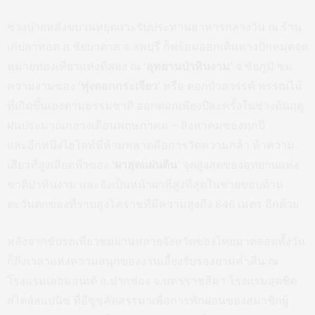
ช่วงบ่ายหลังขบวนหยุดแวะรับประทานอาหารกลางวัน ณ ร้าน
เก๋ปลาทอด อ.ชัยบาดาล จ.ลพบุรี ก็พร้อมออกเดินทางปักหมุดจุด
หมายท่องเที่ยวแห่งที่สอง ณ
‘อุทยานป่าหินงาม’
จ.ชัยภูมิ ชม
ความงามของ
‘ทุ่งดอกกระเจียว’
หรือ ดอกบัวสวรรค์ พรรณไม้
ที่เกิดขึ้นเองตามธรรมชาติ ออกดอกเพียงปีละครั้งในช่วงต้นฤดู
ฝนประมาณกลางเดือนพฤษภาคม – สิงหาคมของทุกปี
และอีกหนึ่งไฮไลท์ที่ห้ามพลาดคือการวัดความกล้า ท้าความ
เสียวที่สูงเสียดฟ้าของ
‘ผาสุดแผ่นดิน’
จุดสูงสุดของอุทยานแห่ง
ชาติป่าหินงาม และยังเป็นหน้าผาที่สูงที่สุดในชายขอบด้าน
ตะวันตกของที่ราบสูงโคราชที่มีความสูงถึง 846 เมตร อีกด้วย
หลังจากขับรถเที่ยวชมผ่านหลายจังหวัดของไทยมาตลอดทั้งวัน
ก็ถึงเวลาแห่งความสนุกของงานเลี้ยงรับรองยามค่ำคืน ณ
โรงแรมเลอมอนเต้ อ.ปากช่อง จ.นครราชสีมา โรงแรมสุดชิค
สไตล์สแปนิช ที่อีซูซุคัดสรรมาเพื่อการพักผ่อนของสมาชิกผู้