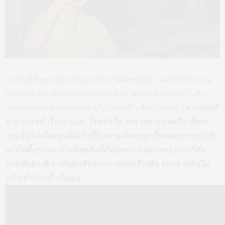
คงเป็นที่ชื่นชอบสำหรับคอหนัง
“สยองขวัญ”
แต่สำหรับขาคอ
กิ่งมะยม หากคิดจะลองดูควรจะมัดรวมกันเพื่อความเป็นปึก
แผ่นแบ่งแชร์ความหลอน หรือไม่ก็หลีกเลี่ยงไปเลยถ้า
หากคุณมี
อาการส่อหัวใจอ่อนแอ่ (โรคหัวใจ) เพราะสารอะดรีนาลีนจะ
กระตุ้นให้เลือดสูบฉีดเร็วขึ้น ความดันพุ่งสูงขึ้นจนอาการกำเริย
เอาได้ดื้อๆ และท้ายที่สุดสิ่งที่มันยังตามหลอกหลอนเราก็คือ
ภาพติดตา ที่เรามักคุ้นชินจากการเสพเรื่องผีๆ จนกลางคืนไม่
กล้าเข้าห้องน้ำนั่นเอง