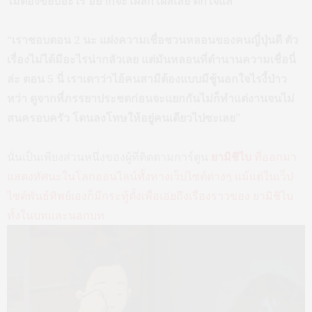
ไม่ต้องขยับอะไร อยากจะโผล่ก็โผล่เลย ตกใจแส ”
“เราชอบตอน 2 นะ แฝงความเชื่อชวนหลอนของคนญี่ปุ่นดี ตัว
เรื่องไม่ได้มีอะไรน่ากลัวเลย แต่มันหลอนที่ตำนานความเชื่อนี่
ล่ะ ตอน 5 นี่ เราเดาว่าไอ้คนสามีต้องแบบมีชู้นอกใจไรงี้ป่าว
หว่า ดูจากที่ภรรยาประชดก่อนจะแยกกันไม่ก็ทำแต่งานจนไม่
สนครอบครัว โดนลงโทษให้อยู่คนเดียวไปซะเลย”
นั่นเป็นเพียงส่วนหนึ่งของผู้ที่ติดตามการ์ตูน
ยามิชิไบ
ที่ออกมา
แสดงทัศนะในโลกออนไลน์ทั้งทางเว็ปไซต์ต่างๆ แม้แต่ในเว็ป
ไซต์พันธ์ทิพย์เองก็มีกระทู้ตั้งเพื่อเอ่ยถึงเรื่องราวของ ยามิชิไบ
ทั้งในบทและนอกบท