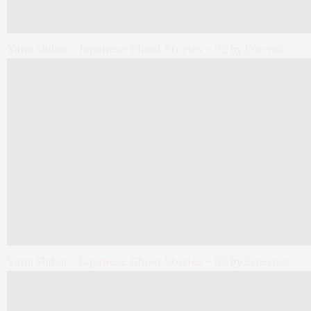
Yami Shibai – Japanese Ghost Stories – 02
by
Eru-ruiz
Yami Shibai – Japanese Ghost Stories – 03
by
Eru-ruiz