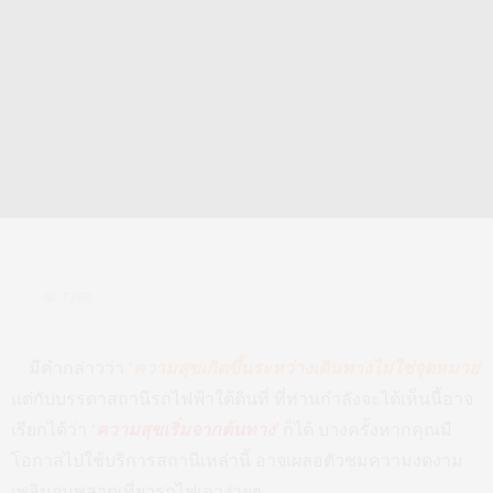
7,660
มีคำกล่าวว่า
‘ความสุขเกิดขึ้นระหว่างเดินทางไม่ใช่จุดหมาย’
แต่กับบรรดาสถานีรถไฟฟ้าใต้ดินที่ ที่ท่านกำลังจะได้เห็นนี้อาจ
เรียกได้ว่า
‘ความสุขเริ่มจากต้นทาง’
ก็ได้ บางครั้งหากคุณมี
โอกาสไปใช้บริการสถานีเหล่านี้ อาจเผลอตัวชมความงดงาม
เพลินจนพลาดเที่ยวรถไฟเอาง่ายๆ