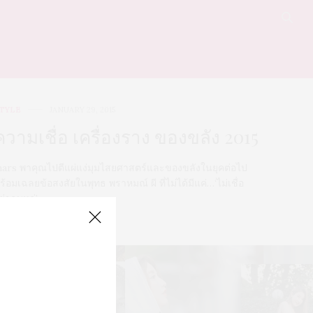
TYLE
JANUARY 29, 2015
ความเชื่อ เครื่องราง ของขลัง 2015
ars พาคุณไปตีแผ่แง่มุมไสยศาสตร์และของขลังในยุคต่อไป
ร้อมเฉลยข้อสงสัยในพุทธ พราหมณ์ ผี ที่ไม่ได้มีแค่…‘ไม่เชื่อ
ย่าลบหลู่’
0 SHARES