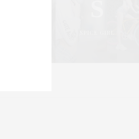
S
S
OCIAL & PR
SPICE GIRL