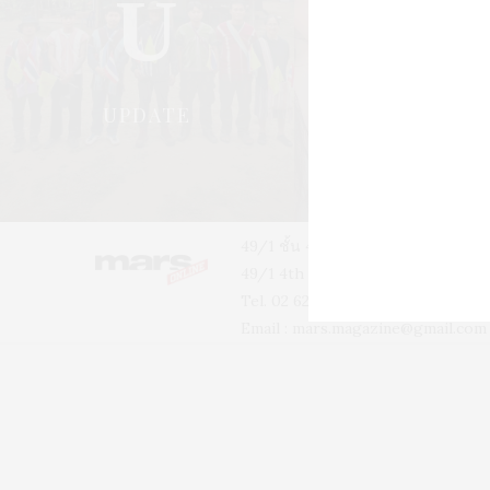
U
S
UPDATE
STYLE
49/1 ชั้น 4 อาคารบ้านเจ้าพระยา 
49/1 4th floor, Phra-A-Thit Roa
Tel. 02 629 2211 #2256 #2226
Email :
mars.magazine@gmail.com