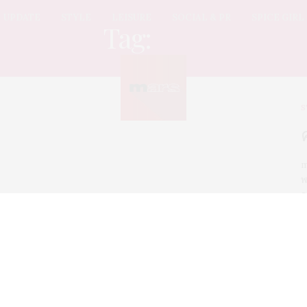
UPDATE
STYLE
LEISURE
SOCIAL & PR
SPICE GIRL
Tag:
นิกกี้
S
m
พ
อ