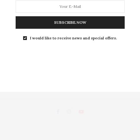
L
SUBSCRIBE NOW
LEISURE
S
I would like to receive news and special offers.
ถนนพระอาทิตย์ แขวงชนะสงคราม เขตพระนคร กรุงเทพฯ 10200
d, Chanasongkhram,Phanakorn Bangkok 10200