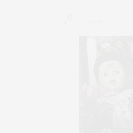
0
30,223