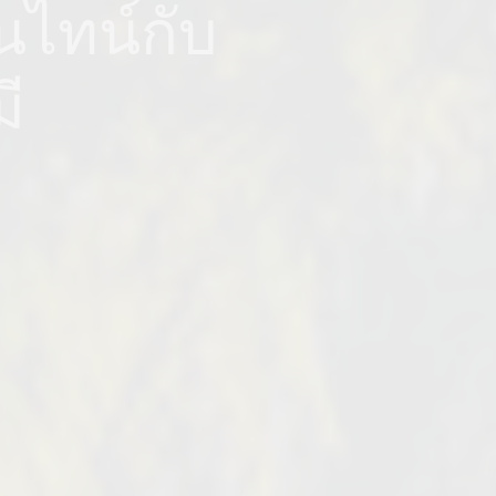
นไทน์กับ
ี