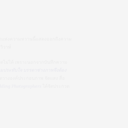
เวลาแห่งความหวานนี้แสดงออกถึงความ
วิวาห์
ขาดไม่ได้ เพราะนอกจากบันทึกความ
วามประทับใจ บรรดาช่างภาพจึงต้อง
จัดวางองค์ประกอบภาพ จัดแสง สื่อ
edding Photographers
ไ
ด้จัดประกวด