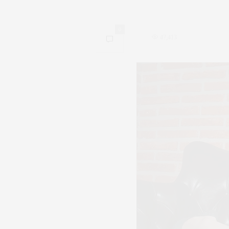
0
47,413