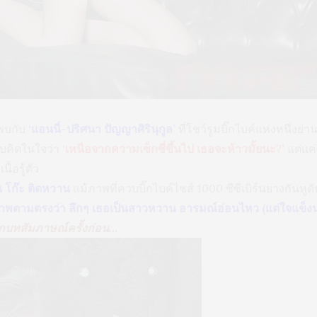
พบกับ
‘แอนนี่-ปริศนา ปัญญาศิรินุกูล’
ที่โชว์รูมบิ๊กไบค์แห่งหนึ่งย่
แอบคิดในใจว่า
‘เหนือจากความเซ็กซี่ขึ้นไป เธอจะห้าวมั้ยนะ?’
แต่แค่
ื้อรู้ตัว
่น โก๊ะ ติดหวาน
แม้ภาพที่ควบบิ๊กไบค์ไซส์ 1000 ซีซีเบิร์นยางกันหูด
าพตามตรงว่า ลึกๆ เธอเป็นสาวหวาน อารมณ์อ่อนไหว (แต่ใจแข็
กบทสัมภาษณ์ครั้งก่อน…