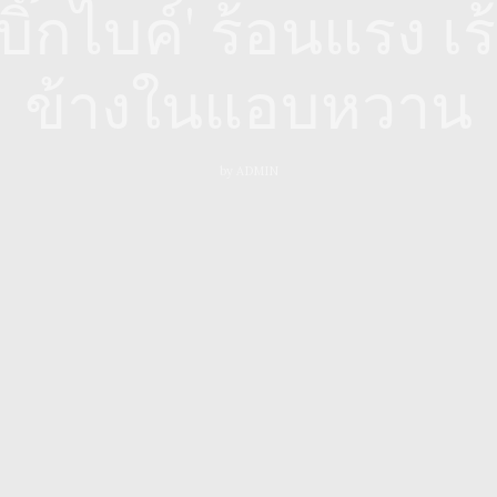
 บิ๊กไบค์' ร้อนแรง เร
ข้างในแอบหวาน
by
ADMIN