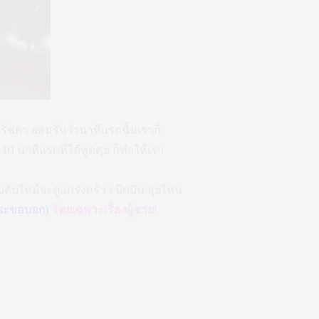
านรัชดา ยอมรับว่านาทีแรกนั้นเราก็
 10 นาทีแรกที่ได้พูดคุย ก็ทำให้เรา
ับตับไหม้จะดูแกร่งกร้าว บึกบึน ลุยไหน
งนะขอบอก)
โดยเฉพาะเรื่องผู้ชาย!