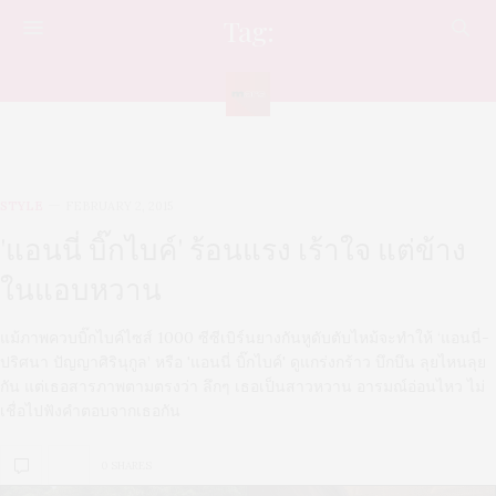
Tag:
สาวนักซิ่ง
STYLE
FEBRUARY 2, 2015
'แอนนี่ บิ๊กไบค์' ร้อนแรง เร้าใจ แต่ข้าง
ในแอบหวาน
แม้ภาพควบบิ๊กไบค์ไซส์ 1000 ซีซีเบิร์นยางกันหูดับตับไหม้จะทำให้ ‘แอนนี่-
ปริศนา ปัญญาศิรินุกูล’ หรือ 'แอนนี่ บิ๊กไบค์' ดูแกร่งกร้าว บึกบึน ลุยไหนลุย
กัน แต่เธอสารภาพตามตรงว่า ลึกๆ เธอเป็นสาวหวาน อารมณ์อ่อนไหว ไม่
เชื่อไปฟังคำตอบจากเธอกัน
0 SHARES