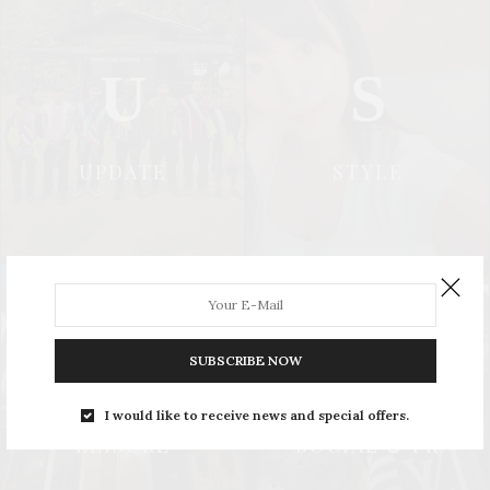
U
S
UPDATE
STYLE
L
S
SUBSCRIBE NOW
I would like to receive news and special offers.
LEISURE
SOCIAL & PR