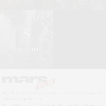
S
SPICE GIRL
49/1 ชั้น 4 อาคารบ้านเจ้าพระยา ถนนพระอาทิตย์ แขวงชนะสงคราม
เขตพระนคร กรุงเทพฯ 10200
49/1 4th floor, Phra-A-Thit Road, Chanasongkhram,Phanakorn