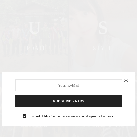
U
S
UPDATE
STYLE
L
S
SUBSCRIBE NOW
I would like to receive news and special offers.
LEISURE
SOCIAL & PR