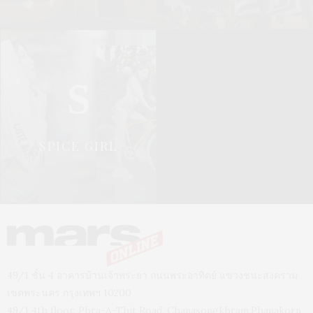
S
SPICE GIRL
49/1 ชั้น 4 อาคารบ้านเจ้าพระยา ถนนพระอาทิตย์ แขวงชนะสงคราม
เขตพระนคร กรุงเทพฯ 10200
49/1 4th floor, Phra-A-Thit Road, Chanasongkhram,Phanakorn