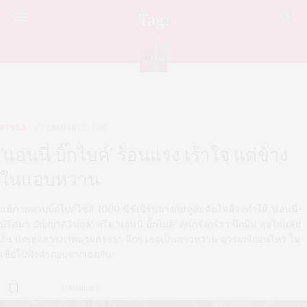
Tag:
BIKERCHICKS-THAILAND
STYLE
FEBRUARY 2, 2015
'แอนนี่ บิ๊กไบค์' ร้อนแรง เร้าใจ แต่ข้าง
ในแอบหวาน
แม้ภาพควบบิ๊กไบค์ไซส์ 1000 ซีซีเบิร์นยางกันหูดับตับไหม้จะทำให้ ‘แอนนี่-
ปริศนา ปัญญาศิรินุกูล’ หรือ 'แอนนี่ บิ๊กไบค์' ดูแกร่งกร้าว บึกบึน ลุยไหนลุย
กัน แต่เธอสารภาพตามตรงว่า ลึกๆ เธอเป็นสาวหวาน อารมณ์อ่อนไหว ไม่
เชื่อไปฟังคำตอบจากเธอกัน
0 SHARES