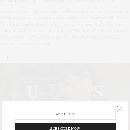
หนึ่งในความฝันของผู้ชายเกือบทั้งโลกที่ชอบและรักในความเร็ว คือ สักครั้ง
หนึ่งกับการได้ควบรถสปอร์ตแรงๆ เท่ๆ บนท้องถนน ชนิดที่ว่าวิ่งผ่านที่ไหน
ใครเห็นเป็นต้องหันกลับมามองในความหล่อ เท่ ของรถ วันนี้เราจะขอหยิบ
รถยนต์สปอร์ตในตำนานจากแดนปลาดิบ ที่ยังมีลมหายใจอยู่บนท้องถนนทั้ง
3 รุ่น มาให้คุณๆ ได้ชมว่า มันเท่ แรง และมีเสน่ห์มากแค่ไหน มันถึงเป็น
ตำนานยาวนานจนถึงทุกวันนี้
0 SHARES
U
S
UPDATE
STYLE
SUBSCRIBE NOW