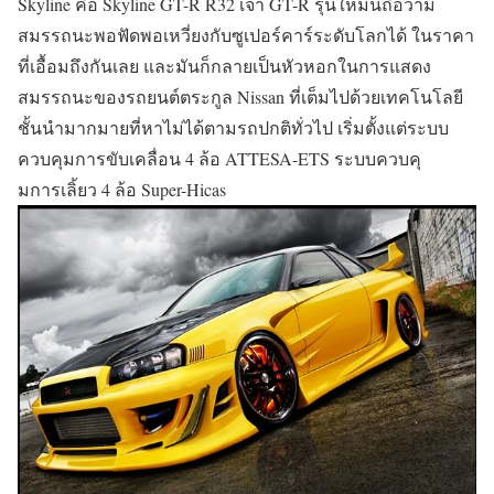
Skyline คือ Skyline GT-R R32 เจ้า GT-R รุ่นใหม่นี้ถือว่ามี
สมรรถนะพอฟัดพอเหวี่ยงกับซูเปอร์คาร์ระดับโลกได้ ในราคา
ที่เอื้อมถึงกันเลย และมันก็กลายเป็นหัวหอกในการแสดง
สมรรถนะของรถยนต์ตระกูล Nissan ที่เต็มไปด้วยเทคโนโลยี
ชั้นนำมากมายที่หาไม่ได้ตามรถปกติทั่วไป เริ่มตั้งแต่ระบบ
ควบคุมการขับเคลื่อน 4 ล้อ ATTESA-ETS ระบบควบคุ
มการเลิ้ยว 4 ล้อ Super-Hicas