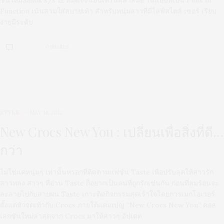
ชั่นใหมSanuk s/s 12 ที่มีดีไซน์อินเทรนด์ล้ำสมัย ในแบบที่เป็น Funk in
Function เน้นสวมใส่สบายเท้า สำหรับหนุ่มสาวที่มีไลฟ์สไตล์ เซอร์ เรียบ
ง่ายมีระดับ
0 SHARES
STYLE
MAY 14, 2012
New Crocs New You : เปลี่ยนเพื่อสิ่งที่ดี…
กว่า
ไม่ใช่แค่หนุ่มๆ เท่านั้นหรอกที่ติดตามแฟชั่น Taste เพื่อปรับลุคให้สาวรัก
สาวหลง สาวๆ ที่อ่าน Taste ก็อยากเป็นคนที่ถูกรักเช่นกัน ก่อนที่ลมร้อนจะ
ละลายไปกับสายฝน Taste เกาะติดกิจกรรมสุดเร้าใจโดยการเมกโอเวอร์
ตั้งแต่หัวจดเท้ากับ Crocs ภายใต้แคมเปญ “New Crocs New You” คอล
เลกชันใหม่ล่าสุดจาก Crocs มาให้สาวๆ อัปเดต