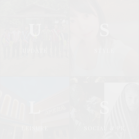
U
S
UPDATE
STYLE
L
S
LEISURE
SOCIAL & PR