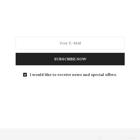
SUBSCRIBE NOW
STYLE
AUGUST 20,
I would like to receive news and special offers.
แก้วตาขาร็อก
ตัวแรง แห่งเฮ
ล
Blowin’ in the songs 
ระดาษ
p_daradas@ho
0 SHARES