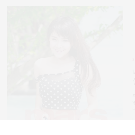
S
ส
ห
แ