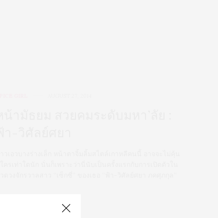
PICE GIRL
AUGUST 27, 2014
หน้ามัธยม สวยคมระดับมหา’ลัย :
ฟ้า-วิศัลย์ศยา
าวเอวบางร่างเล็ก หน้าตาจิ้มลิ้มสไตล์เกาหลีคนนี้ อาจจะไม่คุ้น
ูใครเท่าใดนัก นั่นก็เพราะว่านี่นับเป็นครั้งแรกกับการเปิดตัวใน
วดวงจักรวาลสาว “เซ็กซี่” ของเธอ “ฟ้า-วิศัลย์ศยา ภคศุภกุล”
0 SHARES