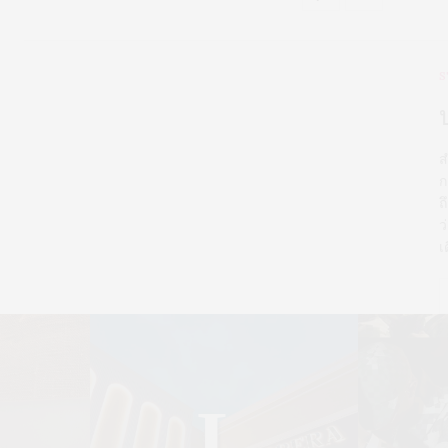
S
ส
ก
ถ
ว
เ
L