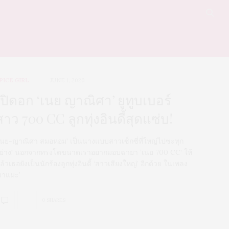
PICE GIRL
JUNE 1, 2020
เปิดอก ‘เนย ญาณิศา’ ยูทูบเบอร์
สาว 700 CC ลูกทุ่งอินดี้สุดแซ่บ!
เนย-ญาณิศา สมอหอม’ เป็นนางแบบสาวเซ็กซี่ที่ใหญ่ไปซะทุก
ย่าง! นอกจากทรงโตขนาดเราอยากมอบฉายา ‘เนย 700 CC’ ให้
ล้วเธอยังเป็นนักร้องลูกทุ่งอินดี้ ‘สาวเสียงใหญ่’ อีกด้วย ในเพลง
มาแมะ’
0 SHARES