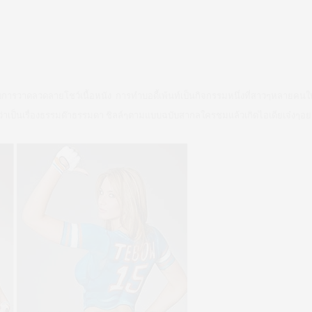
ับการวาดลวดลายโชว์เนื้อหนัง การทำบอดี้เพ้นท์เป็นกิจกรรมหนึ่งที่สาวๆหลายคนให
กว่าเป็นเรื่องธรรมด๊าธรรมดา ชิลล์ๆตามแบบฉบับสากลใครชมแล้วเกิดไอเดียเจ๋งๆอย