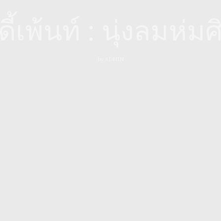
ี้เพ้นท์ : นุ่งลมห่มศ
by
ADMIN