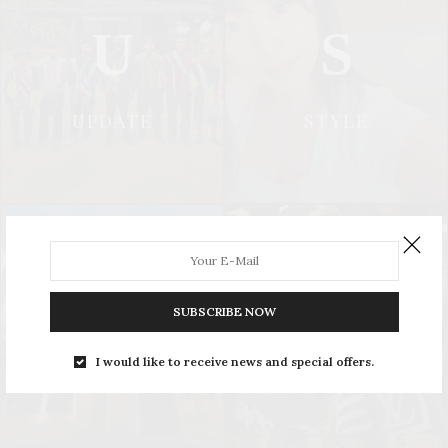
U
S
UPDATE
STYLE
L
S
SUBSCRIBE NOW
I would like to receive news and special offers.
LEISURE
SOCIAL & PR