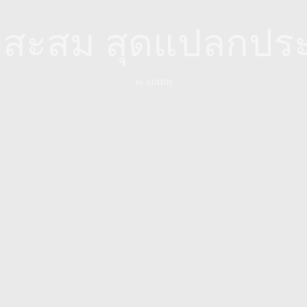
งสะสม สุดแปลกปร
by
ADMIN