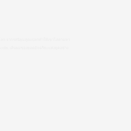
ุดในโลก จากรสนิยมสุดแปลกทำให้เขาไล่ตามหา
ncoln, เส้นผมของยอดอัจฉริยะแห่งยุคอย่าง