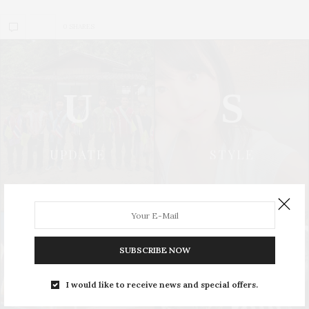
0 SHARES
U
S
UPDATE
STYLE
SUBSCRIBE NOW
L
S
I would like to receive news and special offers.