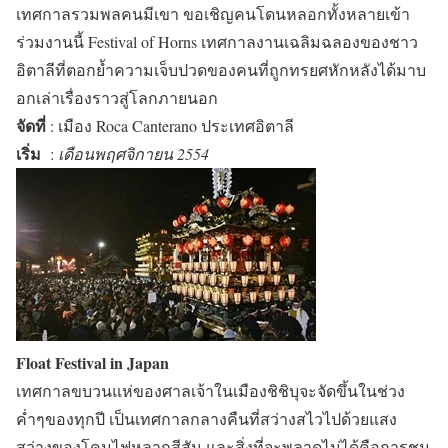
เทศกาลรวมพลคนมีเขา ขอเชิญคนโดนหลอกทั้งหลายเข้า
ร่วมงานนี้ Festival of Horns เทศกาลงานเฉลิมฉลองของชาว
อิตาลีที่ตอกย้ำความเจ็บปวดของคนที่ถูกทรยศหักหลังได้มาบ
อกเล่าเรื่องราวสู่โลกภายนอก
จัดที่
: เมือง Roca Canterano
ประเทศอิตาลี
เริ่ม
:
เดือนพฤศจิกายน 2554
Float Festival in Japan
เทศกาลขบวนแห่ของศาลเจ้าในเมืองชิชิบุจะจัดขึ้นในช่วง
ค่ำๆของทุกปี เป็นเทศกาลกลางคืนที่สว่างสไวไปด้วยแสง
สว่างของโคมไฟหลากสีสัน และสิ่งที่จะพลาดไม่ได้คือการชม